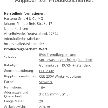
Herstellerinformationen:
Harteno GmbH & Co. KG
Johann-Philipp-Reis-Straße 17
Niedersachsen
Visselhövede, Deutschland, 27374
info@kalledaskabel.de
https://kalledaskabel.de/
Produkteigenschaft
Wert
IP44 Fremdkörper- und
Schutzart:
Spritzwassergeschützt (Standard)
Gummikabel H07RN-F (Standard)
Kabeltyp:
CEE 230V
Steckerausführung:
CEE 230V Winkelkupplung
Kupplungsausführung:
Schwarz
Farbe:
16A
Nennstrom:
Aderanzahl und
3 x 1,5 mm² (3G1,5)
Querschnitt:
20
Länge Meter:
2,94
kg
Artikelgewicht: