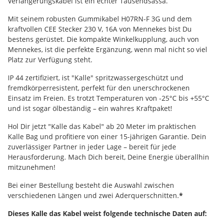
Verlängerungskabel ist ein echter Tausendsassa.
Mit seinem robusten Gummikabel H07RN-F 3G und dem
kraftvollen CEE Stecker 230 V, 16A von Mennekes bist Du
bestens gerüstet. Die kompakte Winkelkupplung, auch von
Mennekes, ist die perfekte Ergänzung, wenn mal nicht so viel
Platz zur Verfügung steht.
IP 44 zertifiziert, ist "Kalle" spritzwassergeschützt und
fremdkörperresistent, perfekt für den unerschrockenen
Einsatz im Freien. Es trotzt Temperaturen von -25°C bis +55°C
und ist sogar ölbeständig – ein wahres Kraftpaket!
Hol Dir jetzt "Kalle das Kabel" ab 20 Meter im praktischen
Kalle Bag und profitiere von einer 15-jährigen Garantie. Dein
zuverlässiger Partner in jeder Lage – bereit für jede
Herausforderung. Mach Dich bereit, Deine Energie überallhin
mitzunehmen!
Bei einer Bestellung besteht die Auswahl zwischen
verschiedenen Längen und zwei Aderquerschnitten.
*
Dieses Kalle das Kabel weist folgende technische Daten auf: