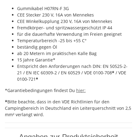
Gummikabel H07RN-F 3G
CEE Stecker 230 V, 16A von Mennekes
CEE Winkelkupplung 230 V, 16A von Mennekes
fremdkörper- und spritzwassergeschützt IP 44
für die dauerhafte Verwendung im Freien geeignet
Temperaturbereich -25 bis +55 C°
beständig gegen Öl
ab 20 Metern im praktischen Kalle Bag
15 Jahre Garantie*
Entspricht den Anforderungen nach DIN: EN 50525-2-
21 / EN IEC 60309-2 / EN 60529 / VDE 0100-708
*
/ VDE
0100-721
*
*Garantiebedingungen findest Du
hier:
*
Bitte beachte, dass in den VDE Richtlinien für den
Campingbereich in Deutschland ein Leiterquerschnitt von 2,5
mm² verlangt wird.
Angaben zur Produktsicherheit