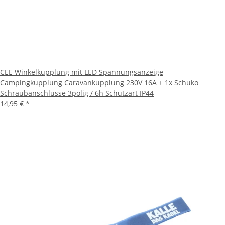
CEE Winkelkupplung mit LED Spannungsanzeige
Campingkupplung Caravankupplung 230V 16A + 1x Schuko
Schraubanschlüsse 3polig / 6h Schutzart IP44
14,95 €
*