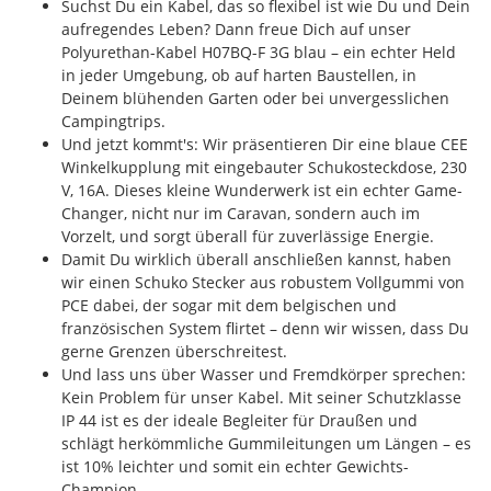
Suchst Du ein Kabel, das so flexibel ist wie Du und Dein
aufregendes Leben? Dann freue Dich auf unser
Polyurethan-Kabel H07BQ-F 3G blau – ein echter Held
in jeder Umgebung, ob auf harten Baustellen, in
Deinem blühenden Garten oder bei unvergesslichen
Campingtrips.
Und jetzt kommt's: Wir präsentieren Dir eine blaue CEE
Winkelkupplung mit eingebauter Schukosteckdose, 230
V, 16A. Dieses kleine Wunderwerk ist ein echter Game-
Changer, nicht nur im Caravan, sondern auch im
Vorzelt, und sorgt überall für zuverlässige Energie.
Damit Du wirklich überall anschließen kannst, haben
wir einen Schuko Stecker aus robustem Vollgummi von
PCE dabei, der sogar mit dem belgischen und
französischen System flirtet – denn wir wissen, dass Du
gerne Grenzen überschreitest.
Und lass uns über Wasser und Fremdkörper sprechen:
Kein Problem für unser Kabel. Mit seiner Schutzklasse
IP 44 ist es der ideale Begleiter für Draußen und
schlägt herkömmliche Gummileitungen um Längen – es
ist 10% leichter und somit ein echter Gewichts-
Champion.