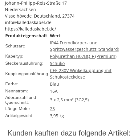
Johann-Philipp-Reis-Straße 17
Niedersachsen
Visselhövede, Deutschland, 27374
info@kalledaskabel.de
https://kalledaskabel.de/
Produkteigenschaft
Wert
IP44 Fremdkörper- und
Schutzart:
Spritzwassergeschützt (Standard)
Polyurethan H07BQ-F (Premium)
Kabeltyp:
Schuko
Steckerausführung:
CEE 230V Winkelkupplung mit
Kupplungsausführung:
Schukosteckdose
Blau
Farbe:
16A
Nennstrom:
Aderanzahl und
3 x 2,5 mm² (3G2,5)
Querschnitt:
25
Länge Meter:
3,95
kg
Artikelgewicht:
Kunden kauften dazu folgende Artikel: