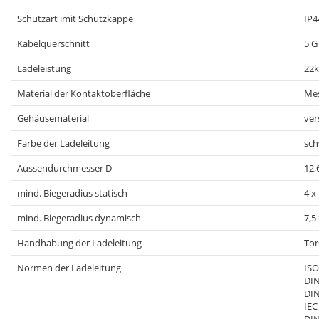
Schutzart imit Schutzkappe
IP4
Kabelquerschnitt
5 G 
Ladeleistung
22
Material der Kontaktoberfläche
Mes
Gehäusematerial
ver
Farbe der Ladeleitung
sch
Aussendurchmesser D
12,
mind. Biegeradius statisch
4 x
mind. Biegeradius dynamisch
7,5
Handhabung der Ladeleitung
Tor
Normen der Ladeleitung
ISO
DIN
DIN
IEC
DIN