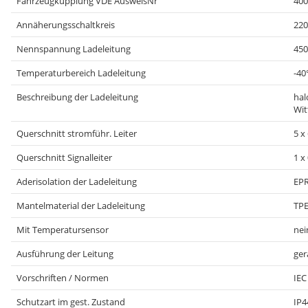
Fahrzeugkupplung VDE AusweisNr
400
Annäherungsschaltkreis
22
Nennspannung Ladeleitung
450
Temperaturbereich Ladeleitung
-40
Beschreibung der Ladeleitung
hal
Wit
Querschnitt stromführ. Leiter
5 x
Querschnitt Signalleiter
1 x
Aderisolation der Ladeleitung
EPR
Mantelmaterial der Ladeleitung
TPE
Mit Temperatursensor
nei
Ausführung der Leitung
ger
Vorschriften / Normen
IEC
Schutzart im gest. Zustand
IP4