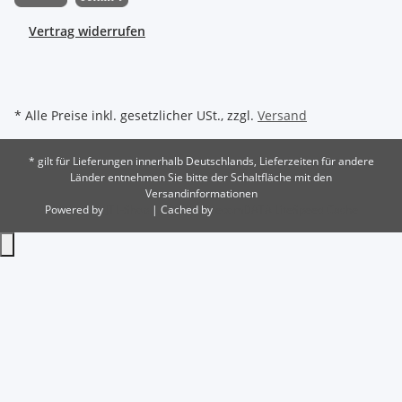
Vertrag widerrufen
* Alle Preise inkl. gesetzlicher USt., zzgl.
Versand
* gilt für Lieferungen innerhalb Deutschlands, Lieferzeiten für andere
Länder entnehmen Sie bitte der Schaltfläche mit den
Versandinformationen
Powered by
JTL-Shop
| Cached by
ecomDATA LiteSpeed Cache