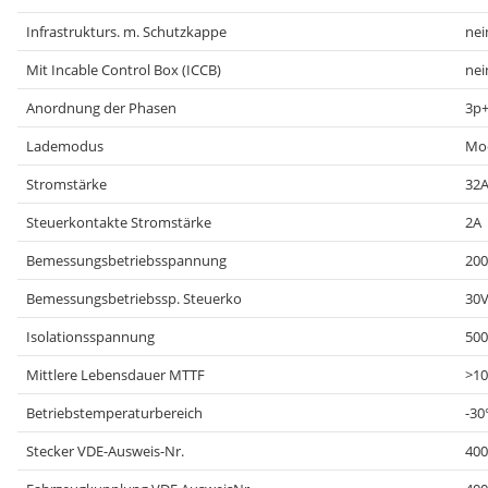
Infrastrukturs. m. Schutzkappe
nei
Mit Incable Control Box (ICCB)
nei
Anordnung der Phasen
3p
Lademodus
Mo
Stromstärke
32
Steuerkontakte Stromstärke
2A
Bemessungsbetriebsspannung
200
Bemessungsbetriebssp. Steuerko
30
Isolationsspannung
50
Mittlere Lebensdauer MTTF
>10
Betriebstemperaturbereich
-30
Stecker VDE-Ausweis-Nr.
400