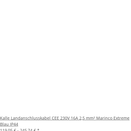
Kalle Landanschlusskabel CEE 230V 16A 2,5 mm² Marinco Extreme
Blau IP44
119,05 € -
245,74 €
*