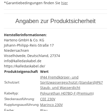
*Garantiebedingungen finden Sie
hier
Angaben zur Produktsicherheit
Herstellerinformationen:
Harteno GmbH & Co. KG
Johann-Philipp-Reis-Straße 17
Niedersachsen
Visselhövede, Deutschland, 27374
info@kalledaskabel.de
https://kalledaskabel.de/
Produkteigenschaft
Wert
IP44 Fremdkörper- und
Spritzwassergeschützt (Standard)
IP67
Schutzart:
Staub- und Wasserdicht
Polyurethan H07BQ-F (Premium)
Kabeltyp:
CEE 230V
Steckerausführung:
Marinco 230V
Kupplungsausführung:
Blau
Farbe: