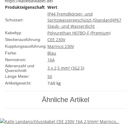
https://kalledaskabel.de/
Produkteigenschaft
Wert
IP44 Fremdkörper- und
Spritzwassergeschützt (Standard)
IP67
Schutzart:
Staub- und Wasserdicht
Polyurethan H07BQ-F (Premium)
Kabeltyp:
CEE 230V
Steckerausführung:
Marinco 230V
Kupplungsausführung:
Blau
Farbe:
16A
Nennstrom:
Aderanzahl und
3 x 2,5 mm² (3G2,5)
Querschnitt:
50
Länge Meter:
7,60
kg
Artikelgewicht:
Ähnliche Artikel