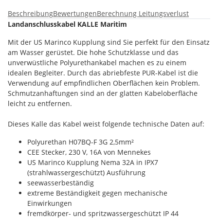
Beschreibung
Bewertungen
Berechnung Leitungsverlust
Landanschlusskabel KALLE Maritim
Mit der US Marinco Kupplung sind Sie perfekt für den Einsatz
am Wasser gerüstet. Die hohe Schutzklasse und das
unverwüstliche Polyurethankabel machen es zu einem
idealen Begleiter. Durch das abriebfeste PUR-Kabel ist die
Verwendung auf empfindlichen Oberflächen kein Problem.
Schmutzanhaftungen sind an der glatten Kabeloberfläche
leicht zu entfernen.
Dieses Kalle das Kabel weist folgende technische Daten auf:
Polyurethan H07BQ-F 3G 2,5mm²
CEE Stecker, 230 V, 16A von Mennekes
US Marinco Kupplung Nema 32A in IPX7
(strahlwassergeschützt) Ausführung
seewasserbeständig
extreme Beständigkeit gegen mechanische
Einwirkungen
fremdkörper- und spritzwassergeschützt IP 44