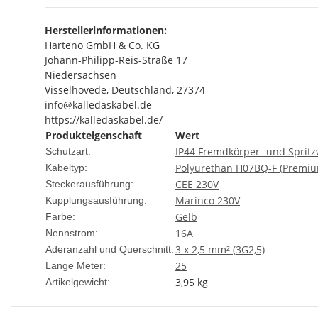
Herstellerinformationen:
Harteno GmbH & Co. KG
Johann-Philipp-Reis-Straße 17
Niedersachsen
Visselhövede, Deutschland, 27374
info@kalledaskabel.de
https://kalledaskabel.de/
Produkteigenschaft
Wert
IP44 Fremdkörper- und Spritz
Schutzart:
Polyurethan H07BQ-F (Premi
Kabeltyp:
CEE 230V
Steckerausführung:
Marinco 230V
Kupplungsausführung:
Gelb
Farbe:
16A
Nennstrom:
3 x 2,5 mm² (3G2,5)
Aderanzahl und Querschnitt:
25
Länge Meter:
3,95
kg
Artikelgewicht: