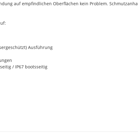
wendung auf empfindlichen Oberflächen kein Problem. Schmutzanhaf
uf:
sergeschützt) Ausführung
kungen
itig / IP67 bootsseitig