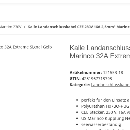
Maritim 230V
Kalle Landanschlusskabel CEE 230V 16A 2,5mm² Marinc
Kalle Landanschlu
Marinco 32A Extrem
Artikelnummer:
121553-18
GTIN:
4251967713793
Kategorie:
Landanschlusskabel
perfekt für den Einsatz 
Polyurethan H07BQ-F 3G
CEE Stecker, 230 V, 16A
US Marinco Kupplung Nem
seewasserbeständig