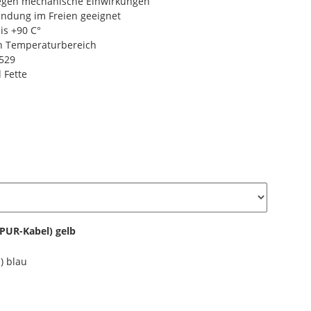
gegen mechanische Einwirkungen
endung im Freien geeignet
is +90 C°
en Temperaturbereich
0529
 Fette
PUR-Kabel) gelb