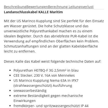
Beschreibung
Bewertungen
Berechnung Leitungsverlust
Landanschlusskabel KALLE Maritim
Mit der US Marinco Kupplung sind Sie perfekt für den Einsatz
am Wasser gerüstet. Die hohe Schutzklasse und das
unverwüstliche Polyurethankabel machen es zu einem
idealen Begleiter. Durch das abriebfeste PUR-Kabel ist die
Verwendung auf empfindlichen Oberflächen kein Problem.
Schmutzanhaftungen sind an der glatten Kabeloberfläche
leicht zu entfernen.
Dieses Kalle das Kabel weist folgende technische Daten auf:
Polyurethan H07BQ-F 3G 2,5mm² in blau
CEE Stecker, 230 V, 16A von Mennekes
US Marinco Kupplung Nema 63A in IPX7
(strahlwassergeschützt) Ausführung
seewasserbeständig
extreme Beständigkeit gegen mechanische
Einwirkungen
fremdkörper- und spritzwassergeschützt IP 44