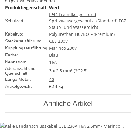
https://kalledaskabel.de/
Produkteigenschaft
Wert
IP44 Fremdkörper- und
Spritzwassergeschützt (Standard)
IP67
Schutzart:
Staub- und Wasserdicht
Polyurethan H07BQ-F (Premium)
Kabeltyp:
CEE 230V
Steckerausführung:
Marinco 230V
Kupplungsausführung:
Blau
Farbe:
16A
Nennstrom:
Aderanzahl und
3 x 2,5 mm² (3G2,5)
Querschnitt:
40
Länge Meter:
6,14
kg
Artikelgewicht:
Ähnliche Artikel