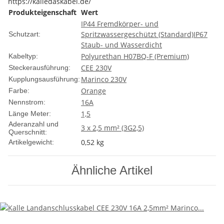
https://kalledaskabel.de/
Produkteigenschaft
Wert
IP44 Fremdkörper- und
Spritzwassergeschützt (Standard)
IP67
Schutzart:
Staub- und Wasserdicht
Polyurethan H07BQ-F (Premium)
Kabeltyp:
CEE 230V
Steckerausführung:
Marinco 230V
Kupplungsausführung:
Orange
Farbe:
16A
Nennstrom:
1,5
Länge Meter:
Aderanzahl und
3 x 2,5 mm² (3G2,5)
Querschnitt:
0,52
kg
Artikelgewicht:
Ähnliche Artikel