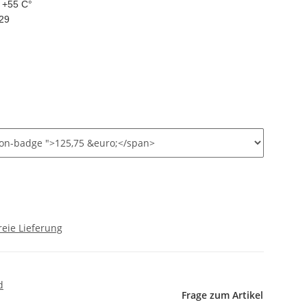
 +55 C°
529
eie Lieferung
d
Frage zum Artikel