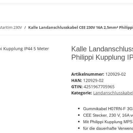
Maritim 230V
Kalle Landanschlusskabel CEE 230V 16A 2,5mm² Philipp
Kalle Landanschlu
Philippi Kupplung I
Artikelnummer:
120929-02
HAN:
120929-02
GTIN:
4251967705965
Kategorie:
Landanschlusskabel
Gummikabel H07RN-F 3G
CEE Stecker, 230 V, 16A
Mit Philippi Kupplung MPS
für die dauerhafte Verwen