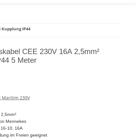
i Kupplung IP44
sskabel CEE 230V 16A 2,5mm²
P44 5 Meter
 Maritim 230V
 2,5mm²
 von Mennekes
 16-10,
16A
dung im Freien geeignet