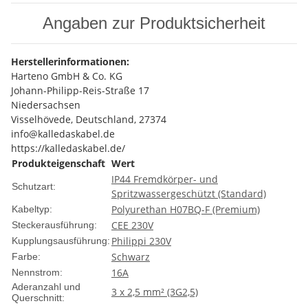
Angaben zur Produktsicherheit
Herstellerinformationen:
Harteno GmbH & Co. KG
Johann-Philipp-Reis-Straße 17
Niedersachsen
Visselhövede, Deutschland, 27374
info@kalledaskabel.de
https://kalledaskabel.de/
Produkteigenschaft
Wert
IP44 Fremdkörper- und
Schutzart:
Spritzwassergeschützt (Standard)
Polyurethan H07BQ-F (Premium)
Kabeltyp:
CEE 230V
Steckerausführung:
Philippi 230V
Kupplungsausführung:
Schwarz
Farbe:
16A
Nennstrom:
Aderanzahl und
3 x 2,5 mm² (3G2,5)
Querschnitt: