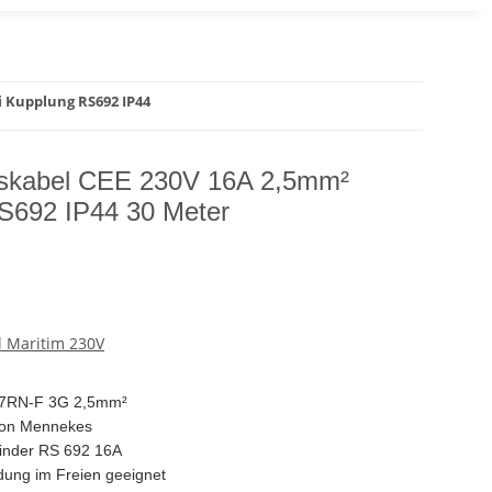
i Kupplung RS692 IP44
sskabel CEE 230V 16A 2,5mm²
RS692 IP44 30 Meter
 Maritim 230V
07RN-F 3G 2,5mm²
 von Mennekes
binder RS 692 16A
dung im Freien geeignet