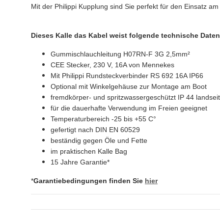
Mit der Philippi Kupplung sind Sie perfekt für den Einsatz a
Dieses Kalle das Kabel weist folgende technische Daten
Gummischlauchleitung H07RN-F 3G 2,5mm²
CEE Stecker, 230 V, 16A von Mennekes
Mit Philippi Rundsteckverbinder RS 692 16A IP66
Optional mit Winkelgehäuse zur Montage am Boot
fremdkörper- und spritzwassergeschützt IP 44 landseiti
für die dauerhafte Verwendung im Freien geeignet
Temperaturbereich -25 bis +55 C°
gefertigt nach DIN EN 60529
beständig gegen Öle und Fette
im praktischen Kalle Bag
15 Jahre Garantie*
*
Garantiebedingungen finden Sie
hier