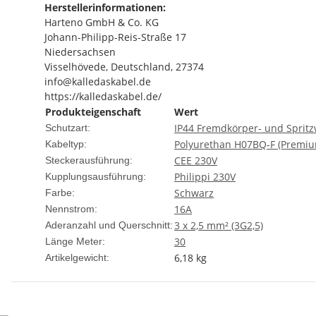
Herstellerinformationen:
Harteno GmbH & Co. KG
Johann-Philipp-Reis-Straße 17
Niedersachsen
Visselhövede, Deutschland, 27374
info@kalledaskabel.de
https://kalledaskabel.de/
Produkteigenschaft
Wert
IP44 Fremdkörper- und Spritz
Schutzart:
Polyurethan H07BQ-F (Premi
Kabeltyp:
CEE 230V
Steckerausführung:
Philippi 230V
Kupplungsausführung:
Schwarz
Farbe:
16A
Nennstrom:
3 x 2,5 mm² (3G2,5)
Aderanzahl und Querschnitt:
30
Länge Meter:
6,18
kg
Artikelgewicht: