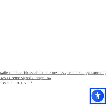
Kalle Landanschlusskabel CEE 230V 16A 2,5mm² Philippi Kupplung
32A Extreme Signal Orange IP44
138,36 € -
263,07 €
*