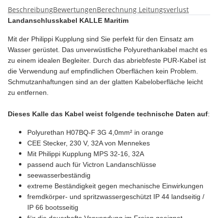
Beschreibung
Bewertungen
Berechnung Leitungsverlust
Landanschlusskabel KALLE Maritim
Mit der Philippi Kupplung sind Sie perfekt für den Einsatz am
Wasser gerüstet. Das unverwüstliche Polyurethankabel macht es
zu einem idealen Begleiter. Durch das abriebfeste PUR-Kabel ist
die Verwendung auf empfindlichen Oberflächen kein Problem.
Schmutzanhaftungen sind an der glatten Kabeloberfläche leicht
zu entfernen.
Dieses Kalle das Kabel weist folgende technische Daten auf
:
Polyurethan H07BQ-F 3G 4,0mm² in orange
CEE Stecker, 230 V, 32A von Mennekes
Mit Philippi Kupplung MPS 32-16, 32
A
passend auch für Victron Landanschlüsse
seewasserbeständig
extreme Beständigkeit gegen mechanische Einwirkungen
fremdkörper- und spritzwassergeschützt IP 44 landseitig /
IP 66 bootsseitig
für die dauerhafte Verwendung im Freien geeignet