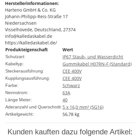
Herstellerinformationen:
Harteno GmbH & Co. KG
Johann-Philipp-Reis-Straße 17
Niedersachsen
Visselhövede, Deutschland, 27374
info@kalledaskabel.de
https://kalledaskabel.de/
Produkteigenschaft
Wert
IP67 Staub- und Wasserdicht
Schutzart:
Gummikabel H07RN-F (Standard)
Kabeltyp:
CEE 400V
Steckerausführung:
CEE 400V
Kupplungsausführung:
Schwarz
Farbe:
63A
Nennstrom:
40
Länge Meter:
5 x 16,0 mm² (5G16)
Aderanzahl und Querschnitt:
56,78
kg
Artikelgewicht:
Kunden kauften dazu folgende Artikel: