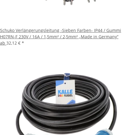
Schuko Verlängerungsleitung -Sieben Farben- IP44 / Gummi
H07RN-F 230V / 16A / 1,5mm² / 2,5mm² „Made in Germany“
ab
32,12 €
*