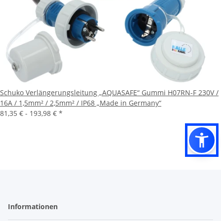
Schuko Verlängerungsleitung „AQUASAFE“ Gummi H07RN-F 230V /
16A / 1,5mm² / 2,5mm² / IP68 „Made in Germany“
81,35 € -
193,98 €
*
Informationen