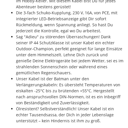
im Hobby-Keller. Mit diesem Kabel bist Du für jedes
Abenteuer bestens gerüstet!
Die 3-fach Schuko-Kupplung, 230 V, 16A, von PCE, mit
integrierter LED-Betriebsanzeige gibt Dir sofort
Rückmeldung, wenn Spannung anliegt. So hast Du
jederzeit die Kontrolle, egal wo Du arbeitest.
Sag "Adieu" zu störenden Überraschungen! Dank
seiner IP 44 Schutzklasse ist unser Kabel ein echter
Outdoor-Champion, perfekt geeignet für lange Einsätze
unter dem Himmelszelt. Lehne Dich zurück und
genieße Deine Elektrogeräte bei jedem Wetter, sei es im
strahlenden Sonnenschein oder während eines
gemütlichen Regenschauers.
Unser Kabel ist der Batman unter den
Verlängerungskabeln: Es übersteht Temperaturen von
eiskalten -25°C bis zu brütenden +55°C. Hergestellt
nach anspruchsvollen DIN-Normen, ist es ein Inbegriff
von Beständigkeit und Zuverlässigkeit.
Ölresistent? Selbstverständlich! Unser Kabel ist ein
echter Tausendsassa, der Dich in jeder Lebenslage
unterstützt – kein Hindernis ist ihm zu groß.