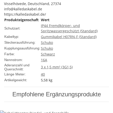
Visselhövede, Deutschland, 27374
info@kalledaskabel.de
https://kalledaskabel.de/
Produkteigenschaft
Wert
IP44 Fremdkörper- und
Schutzart:
Spritzwassergeschützt (Standard)
Gummikabel H07RN-F (Standard)
Kabeltyp:
Schuko
Steckerausführung:
Schuko
Kupplungsausführung:
Schwarz
Farbe:
16A
Nennstrom:
Aderanzahl und
3 x 1,5 mm² (3G1,5)
Querschnitt:
40
Länge Meter:
5,58
kg
Artikelgewicht:
Empfohlene Ergänzungsprodukte