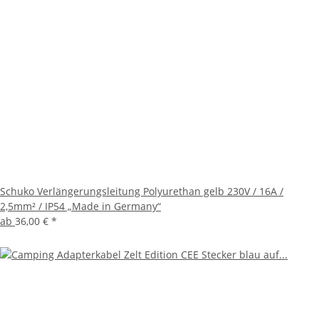
Schuko Verlängerungsleitung Polyurethan gelb 230V / 16A /
2,5mm² / IP54 „Made in Germany“
ab
36,00 €
*