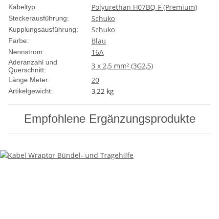
Polyurethan H07BQ-F (Premium)
Kabeltyp:
Schuko
Steckerausführung:
Schuko
Kupplungsausführung:
Blau
Farbe:
16A
Nennstrom:
Aderanzahl und
3 x 2,5 mm² (3G2,5)
Querschnitt:
20
Länge Meter:
3,22
kg
Artikelgewicht:
Empfohlene Ergänzungsprodukte