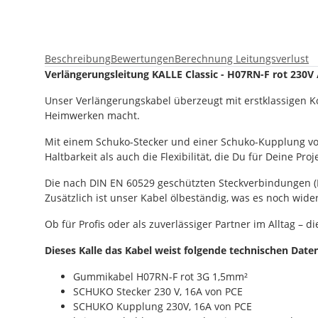
Beschreibung
Bewertungen
Berechnung Leitungsverlust
Verlängerungsleitung KALLE Classic - H07RN-F rot 230V 
Unser Verlängerungskabel überzeugt mit erstklassigen K
Heimwerken macht.
Mit einem Schuko-Stecker und einer Schuko-Kupplung von
Haltbarkeit als auch die Flexibilität, die Du für Deine Pro
Die nach DIN EN 60529 geschützten Steckverbindungen (I
Zusätzlich ist unser Kabel ölbeständig, was es noch wid
Ob für Profis oder als zuverlässiger Partner im Alltag –
Dieses Kalle das Kabel weist folgende technischen Daten
Gummikabel H07RN-F rot 3G 1,5mm²
SCHUKO Stecker 230 V, 16A von PCE
SCHUKO Kupplung 230V, 16A von PCE