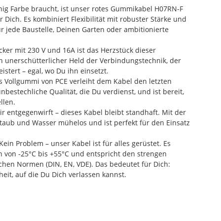
ig Farbe braucht, ist unser rotes Gummikabel H07RN-F
 Dich. Es kombiniert Flexibilität mit robuster Stärke und
für jede Baustelle, Deinen Garten oder ambitionierte
ker mit 230 V und 16A ist das Herzstück dieser
n unerschütterlicher Held der Verbindungstechnik, der
stert – egal, wo Du ihn einsetzt.
 Vollgummi von PCE verleiht dem Kabel den letzten
 unbestechliche Qualität, die Du verdienst, und ist bereit,
llen.
ir entgegenwirft – dieses Kabel bleibt standhaft. Mit der
 Staub und Wasser mühelos und ist perfekt für den Einsatz
in Problem – unser Kabel ist für alles gerüstet. Es
 von -25°C bis +55°C und entspricht den strengen
hen Normen (DIN, EN, VDE). Das bedeutet für Dich:
heit, auf die Du Dich verlassen kannst.