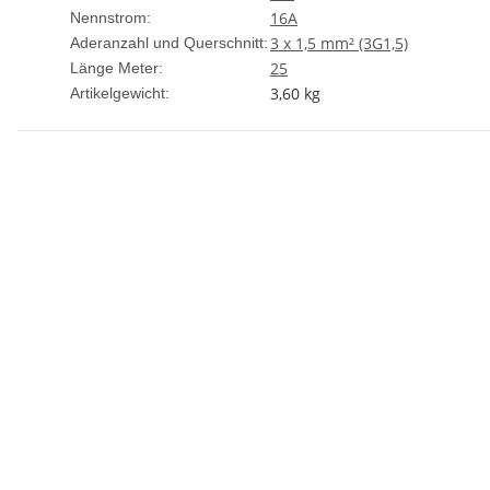
16A
Nennstrom:
3 x 1,5 mm² (3G1,5)
Aderanzahl und Querschnitt:
25
Länge Meter:
3,60
kg
Artikelgewicht: