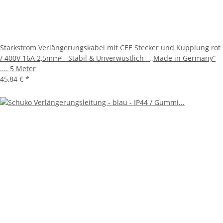
Starkstrom Verlängerungskabel mit CEE Stecker und Kupplung rot
/ 400V 16A 2,5mm² - Stabil & Unverwüstlich - „Made in Germany“
.... 5 Meter
45,84 €
*