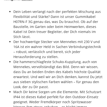
Dein Leben verlangt nach der perfekten Mischung aus
Flexibilität und Stärke? Dann ist unser Gummikabel
H07RN-F 3G genau das, was Du brauchst. Ob auf der
Baustelle, im Garten oder beim Heimwerken, dieses
Kabel ist Dein treuer Begleiter, der Dich niemals im
Stich lässt.
Der hochwertige Stecker von Mennekes mit 230 V und
16A ist ein wahrer Held in Sachen Verbindungstechnik
– robust, verlässlich und bereit, sich jeder
Herausforderung zu stellen.
Die hammerschlagfeste Schuko-Kupplung, auch von
Mennekes, vervollständigt das Bild. Denn wir wissen,
dass Du an beiden Enden des Kabels höchste Qualität
erwartest. Und weil wir an Dich denken, kannst Du jetzt
aus sieben stylischen Farben wählen – für genau den
Look, der zu Dir passt.
Mach Dir keine Sorgen um die Elemente. Mit Schutzart
IP44 ist dieses Kabel perfekt für den Outdoor-Einsatz
geeignet. Weder Fremdkörper noch Spritzwasser
können ihm etwas anhaben – es bleibt immer