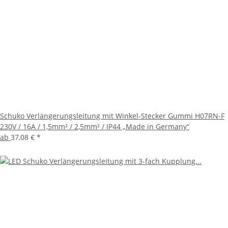
Schuko Verlängerungsleitung mit Winkel-Stecker Gummi H07RN-F
230V / 16A / 1,5mm² / 2,5mm² / IP44 „Made in Germany“
ab
37,08 €
*