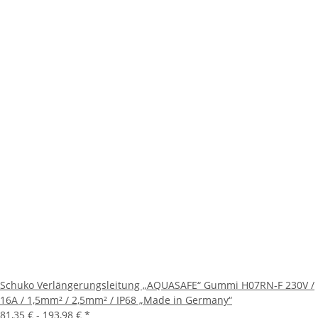
Schuko Verlängerungsleitung „AQUASAFE“ Gummi H07RN-F 230V /
16A / 1,5mm² / 2,5mm² / IP68 „Made in Germany“
81,35 € -
193,98 €
*