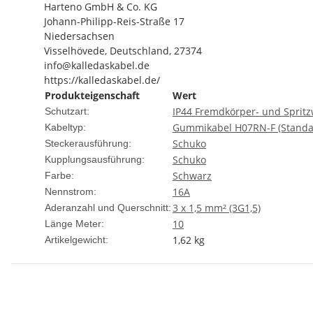
Harteno GmbH & Co. KG
Johann-Philipp-Reis-Straße 17
Niedersachsen
Visselhövede, Deutschland, 27374
info@kalledaskabel.de
https://kalledaskabel.de/
Produkteigenschaft
Wert
IP44 Fremdkörper- und Spritz
Schutzart:
Gummikabel H07RN-F (Standa
Kabeltyp:
Schuko
Steckerausführung:
Schuko
Kupplungsausführung:
Schwarz
Farbe:
16A
Nennstrom:
3 x 1,5 mm² (3G1,5)
Aderanzahl und Querschnitt:
10
Länge Meter:
1,62
kg
Artikelgewicht: