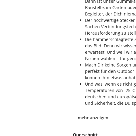
Dann ist unser Gummikab
Baustelle, im Garten ode
Begleiter, der Dich niema
Der hochwertige Stecker
Sachen Verbindungstechni
Herausforderung zu stell
Die hammerschlagfeste S
das Bild. Denn wir wisse
erwartest. Und weil wir 
Farben wählen – für gena
Mach Dir keine Sorgen um
perfekt für den Outdoor
können ihm etwas anhabe
Und was, wenn es richtig
Temperaturen von -25°C 
deutschen und europäisch
und Sicherheit, die Du s
mehr anzeigen
Querschnitt