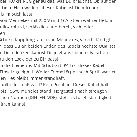
el H07RN-F 3G genau das, was Du brauchst. Ob auf der
r beim Heimwerken, dieses Kabel ist Dein treuer
ls im Stich lässt.
 von Mennekes mit 230 V und 16A ist ein wahrer Held in
k – robust, verlässlich und bereit, sich jeder
en.
chuko-Kupplung, auch von Mennekes, vervollständigt
n, dass Du an beiden Enden des Kabels höchste Qualität
an Dich denken, kannst Du jetzt aus sieben stylischen
u den Look, der zu Dir passt.
 die Elemente. Mit Schutzart IP44 ist dieses Kabel
-Einsatz geeignet. Weder Fremdkörper noch Spritzwasser
n – es bleibt immer standhaft.
 kalt oder heiß wird? Kein Problem. Dieses Kabel hält
bis +55°C mühelos stand. Hergestellt nach strengen
en Normen (DIN, EN, VDE), steht es für Beständigkeit
püren kannst.