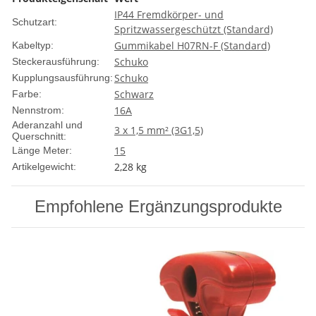
IP44 Fremdkörper- und
Schutzart:
Spritzwassergeschützt (Standard)
Gummikabel H07RN-F (Standard)
Kabeltyp:
Schuko
Steckerausführung:
Schuko
Kupplungsausführung:
Schwarz
Farbe:
16A
Nennstrom:
Aderanzahl und
3 x 1,5 mm² (3G1,5)
Querschnitt:
15
Länge Meter:
2,28
kg
Artikelgewicht:
Empfohlene Ergänzungsprodukte