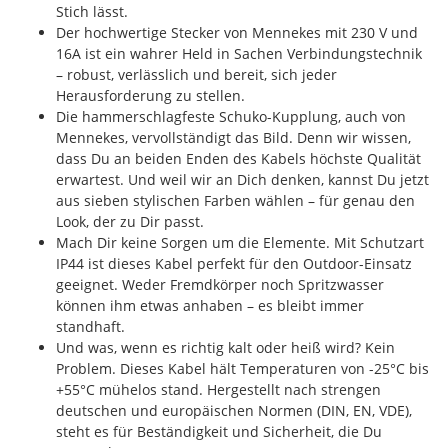
Stich lässt.
Der hochwertige Stecker von Mennekes mit 230 V und
16A ist ein wahrer Held in Sachen Verbindungstechnik
– robust, verlässlich und bereit, sich jeder
Herausforderung zu stellen.
Die hammerschlagfeste Schuko-Kupplung, auch von
Mennekes, vervollständigt das Bild. Denn wir wissen,
dass Du an beiden Enden des Kabels höchste Qualität
erwartest. Und weil wir an Dich denken, kannst Du jetzt
aus sieben stylischen Farben wählen – für genau den
Look, der zu Dir passt.
Mach Dir keine Sorgen um die Elemente. Mit Schutzart
IP44 ist dieses Kabel perfekt für den Outdoor-Einsatz
geeignet. Weder Fremdkörper noch Spritzwasser
können ihm etwas anhaben – es bleibt immer
standhaft.
Und was, wenn es richtig kalt oder heiß wird? Kein
Problem. Dieses Kabel hält Temperaturen von -25°C bis
+55°C mühelos stand. Hergestellt nach strengen
deutschen und europäischen Normen (DIN, EN, VDE),
steht es für Beständigkeit und Sicherheit, die Du