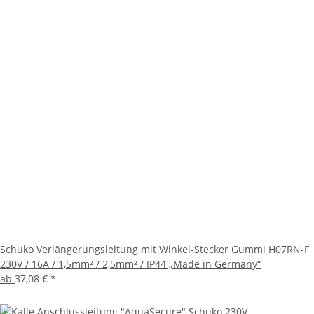
Schuko Verlängerungsleitung mit Winkel-Stecker Gummi H07RN-F
230V / 16A / 1,5mm² / 2,5mm² / IP44 „Made in Germany“
ab
37,08 €
*