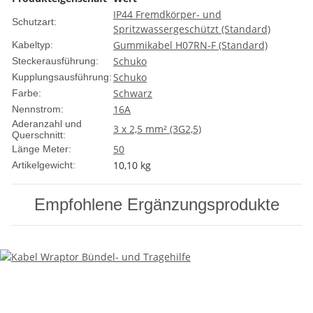
IP44 Fremdkörper- und
Schutzart:
Spritzwassergeschützt (Standard)
Gummikabel H07RN-F (Standard)
Kabeltyp:
Schuko
Steckerausführung:
Schuko
Kupplungsausführung:
Schwarz
Farbe:
16A
Nennstrom:
Aderanzahl und
3 x 2,5 mm² (3G2,5)
Querschnitt:
50
Länge Meter:
10,10
kg
Artikelgewicht:
Empfohlene Ergänzungsprodukte