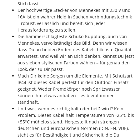
Stich lässt.
Der hochwertige Stecker von Mennekes mit 230 V und
16A ist ein wahrer Held in Sachen Verbindungstechnik
– robust, verlässlich und bereit, sich jeder
Herausforderung zu stellen.
Die hammerschlagfeste Schuko-Kupplung, auch von
Mennekes, vervollständigt das Bild. Denn wir wissen,
dass Du an beiden Enden des Kabels höchste Qualität
erwartest. Und weil wir an Dich denken, kannst Du jetzt
aus sieben stylischen Farben wählen – für genau den
Look, der zu Dir passt.
Mach Dir keine Sorgen um die Elemente. Mit Schutzart
IP44 ist dieses Kabel perfekt für den Outdoor-Einsatz
geeignet. Weder Fremdkörper noch Spritzwasser
können ihm etwas anhaben – es bleibt immer
standhaft.
Und was, wenn es richtig kalt oder heiß wird? Kein
Problem. Dieses Kabel hält Temperaturen von -25°C bis
+55°C mühelos stand. Hergestellt nach strengen
deutschen und europäischen Normen (DIN, EN, VDE),
steht es für Beständigkeit und Sicherheit, die Du