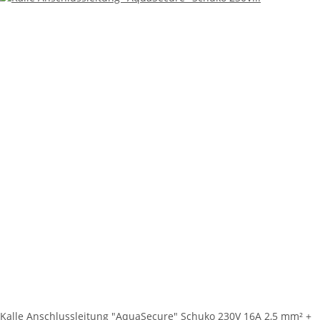
Kalle Anschlussleitung "AquaSecure" Schuko 230V 16A 2,5 mm² +