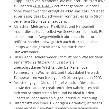
Kupplungen von Mennekes, die mit ihrer Schutzart IP67
zu unseren -
AQUASAFE
-Sortiment gehören. Mit oder
ohne
Phasenwender
erträgt es 400V und 32A und ist so
zuverlässig, dass Du schwören könntest, es kann Strom
bei einem Stromausfall zaubern.
Als echter Meister der Flexibilität und Haltbarkeit
macht dieses Kabel selbst vor Seewasser nicht halt. Es
ist nicht nur außergewöhnlich abrieb-, schnitt- und
reißfest, sondern bewegt sich auch durch komplexe
Setups wie ein geschickter Ninja durch eine
Dunkelkammer.
Unser Kabel scheut weder Schmutz noch Wasser dank
seiner IP67 Zertifizierung. Es ist wie ein
unerschrockener Wächter, der bei Regen oder
Sonnenschein Wache hält, und trotzt dabei heroisch
Temperaturen von frostigen -40 bis sengenden +90°C.
Resistent gegen Öle und Fette? Absolut! Dieses Kabel
ist wie der saubere Freak unter den Kabeln – es hält
sich von Schmierereien fern und ist ideal für den
Einsatz in jeder noch so öligen Industrieumgebung.
Unterstützt von einer 15-jährigen Garantie*, ist dieses
Kabel nicht nur ein Kauf, sondern eine lebenslange