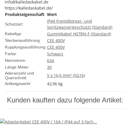
info@kalledaskabel.de
https://kalledaskabel.de/
Produkteigenschaft
Wert
IP44 Fremdkörper- und
Schutzart:
Spritzwassergeschützt (Standard)
Gummikabel H07RN-F (Standard)
Kabeltyp:
CEE 400V
Steckerausführung:
CEE 400V
Kupplungsausführung:
Schwarz
Farbe:
63A
Nennstrom:
30
Länge Meter:
Aderanzahl und
5 x 16,0 mm² (5G16)
Querschnitt:
42,96
kg
Artikelgewicht:
Kunden kauften dazu folgende Artikel: