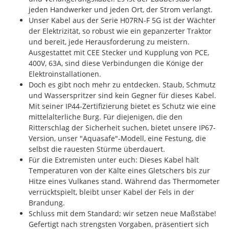
jeden Handwerker und jeden Ort, der Strom verlangt.
Unser Kabel aus der Serie H07RN-F 5G ist der Wächter
der Elektrizität, so robust wie ein gepanzerter Traktor
und bereit, jede Herausforderung zu meistern.
Ausgestattet mit CEE Stecker und Kupplung von PCE,
400V, 63A, sind diese Verbindungen die Könige der
Elektroinstallationen.
Doch es gibt noch mehr zu entdecken. Staub, Schmutz
und Wasserspritzer sind kein Gegner für dieses Kabel.
Mit seiner IP44-Zertifizierung bietet es Schutz wie eine
mittelalterliche Burg. Für diejenigen, die den
Ritterschlag der Sicherheit suchen, bietet unsere IP67-
Version, unser "Aquasafe"-Modell, eine Festung, die
selbst die rauesten Stürme überdauert.
Für die Extremisten unter euch: Dieses Kabel hält
Temperaturen von der Kälte eines Gletschers bis zur
Hitze eines Vulkanes stand. Während das Thermometer
verrücktspielt, bleibt unser Kabel der Fels in der
Brandung.
Schluss mit dem Standard; wir setzen neue Maßstäbe!
Gefertigt nach strengsten Vorgaben, präsentiert sich