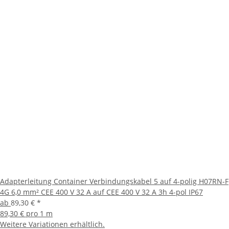
Adapterleitung Container Verbindungskabel 5 auf 4-polig H07RN-F
4G 6,0 mm² CEE 400 V 32 A auf CEE 400 V 32 A 3h 4-pol IP67
ab
89,30 €
*
89,30 € pro 1 m
Weitere Variationen erhältlich.