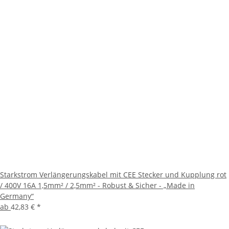
Starkstrom Verlängerungskabel mit CEE Stecker und Kupplung rot
/ 400V 16A 1,5mm² / 2,5mm² - Robust & Sicher - „Made in
Germany“
ab
42,83 €
*