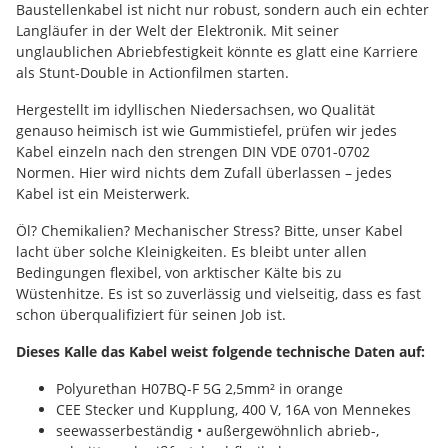
Baustellenkabel ist nicht nur robust, sondern auch ein echter
Langläufer in der Welt der Elektronik. Mit seiner
unglaublichen Abriebfestigkeit könnte es glatt eine Karriere
als Stunt-Double in Actionfilmen starten.
Hergestellt im idyllischen Niedersachsen, wo Qualität
genauso heimisch ist wie Gummistiefel, prüfen wir jedes
Kabel einzeln nach den strengen DIN VDE 0701-0702
Normen. Hier wird nichts dem Zufall überlassen – jedes
Kabel ist ein Meisterwerk.
Öl? Chemikalien? Mechanischer Stress? Bitte, unser Kabel
lacht über solche Kleinigkeiten. Es bleibt unter allen
Bedingungen flexibel, von arktischer Kälte bis zu
Wüstenhitze. Es ist so zuverlässig und vielseitig, dass es fast
schon überqualifiziert für seinen Job ist.
Dieses Kalle das Kabel weist folgende technische Daten auf:
Polyurethan H07BQ-F 5G 2,5mm² in orange
CEE Stecker und Kupplung, 400 V, 16A von Mennekes
seewasserbeständig • außergewöhnlich abrieb-,