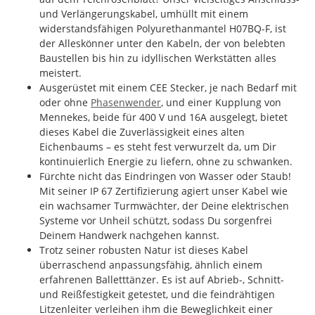
und Verlängerungskabel, umhüllt mit einem
widerstandsfähigen Polyurethanmantel H07BQ-F, ist
der Alleskönner unter den Kabeln, der von belebten
Baustellen bis hin zu idyllischen Werkstätten alles
meistert.
Ausgerüstet mit einem CEE Stecker, je nach Bedarf mit
oder ohne
Phasenwender
, und einer Kupplung von
Mennekes, beide für 400 V und 16A ausgelegt, bietet
dieses Kabel die Zuverlässigkeit eines alten
Eichenbaums – es steht fest verwurzelt da, um Dir
kontinuierlich Energie zu liefern, ohne zu schwanken.
Fürchte nicht das Eindringen von Wasser oder Staub!
Mit seiner IP 67 Zertifizierung agiert unser Kabel wie
ein wachsamer Turmwächter, der Deine elektrischen
Systeme vor Unheil schützt, sodass Du sorgenfrei
Deinem Handwerk nachgehen kannst.
Trotz seiner robusten Natur ist dieses Kabel
überraschend anpassungsfähig, ähnlich einem
erfahrenen Balletttänzer. Es ist auf Abrieb-, Schnitt-
und Reißfestigkeit getestet, und die feindrähtigen
Litzenleiter verleihen ihm die Beweglichkeit einer