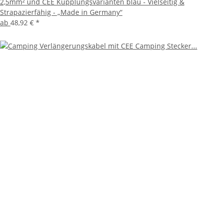
2,5mm² und CEE Kupplungsvarianten blau - Vielseitig &
Strapazierfähig - „Made in Germany“
ab
48,92 €
*