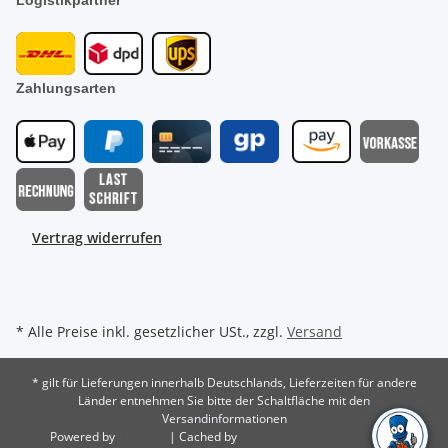
Zahlungsarten
Vertrag widerrufen
* Alle Preise inkl. gesetzlicher USt., zzgl.
Versand
* gilt für Lieferungen innerhalb Deutschlands, Lieferzeiten für andere
Länder entnehmen Sie bitte der Schaltfläche mit den
Versandinformationen
Powered by
JTL-Shop
| Cached by
ecomDATA LiteSpeed Cache