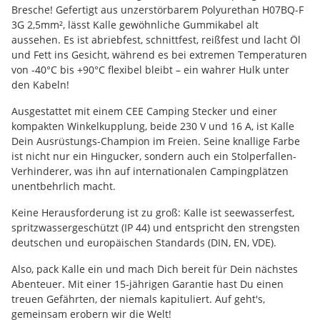
Bresche! Gefertigt aus unzerstörbarem Polyurethan H07BQ-F
3G 2,5mm², lässt Kalle gewöhnliche Gummikabel alt
aussehen. Es ist abriebfest, schnittfest, reißfest und lacht Öl
und Fett ins Gesicht, während es bei extremen Temperaturen
von -40°C bis +90°C flexibel bleibt – ein wahrer Hulk unter
den Kabeln!
Ausgestattet mit einem CEE Camping Stecker und einer
kompakten Winkelkupplung, beide 230 V und 16 A, ist Kalle
Dein Ausrüstungs-Champion im Freien. Seine knallige Farbe
ist nicht nur ein Hingucker, sondern auch ein Stolperfallen-
Verhinderer, was ihn auf internationalen Campingplätzen
unentbehrlich macht.
Keine Herausforderung ist zu groß: Kalle ist seewasserfest,
spritzwassergeschützt (IP 44) und entspricht den strengsten
deutschen und europäischen Standards (DIN, EN, VDE).
Also, pack Kalle ein und mach Dich bereit für Dein nächstes
Abenteuer. Mit einer 15-jährigen Garantie hast Du einen
treuen Gefährten, der niemals kapituliert. Auf geht's,
gemeinsam erobern wir die Welt!