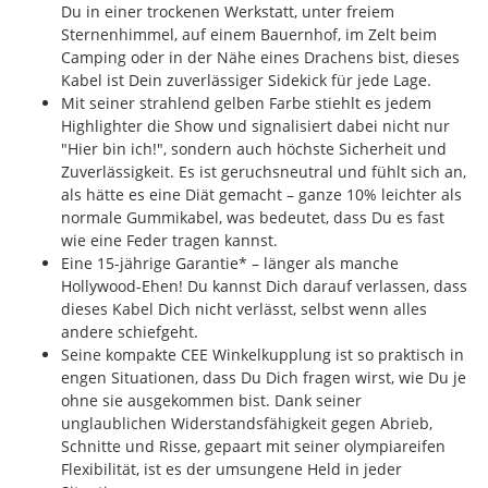
Du in einer trockenen Werkstatt, unter freiem
Sternenhimmel, auf einem Bauernhof, im Zelt beim
Camping oder in der Nähe eines Drachens bist, dieses
Kabel ist Dein zuverlässiger Sidekick für jede Lage.
Mit seiner strahlend gelben Farbe stiehlt es jedem
Highlighter die Show und signalisiert dabei nicht nur
"Hier bin ich!", sondern auch höchste Sicherheit und
Zuverlässigkeit. Es ist geruchsneutral und fühlt sich an,
als hätte es eine Diät gemacht – ganze 10% leichter als
normale Gummikabel, was bedeutet, dass Du es fast
wie eine Feder tragen kannst.
Eine 15-jährige Garantie* – länger als manche
Hollywood-Ehen! Du kannst Dich darauf verlassen, dass
dieses Kabel Dich nicht verlässt, selbst wenn alles
andere schiefgeht.
Seine kompakte CEE Winkelkupplung ist so praktisch in
engen Situationen, dass Du Dich fragen wirst, wie Du je
ohne sie ausgekommen bist. Dank seiner
unglaublichen Widerstandsfähigkeit gegen Abrieb,
Schnitte und Risse, gepaart mit seiner olympiareifen
Flexibilität, ist es der umsungene Held in jeder