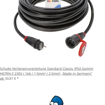
Schuko Verlängerungsleitung Standard Classic IP54 Gummi
H07RN-F 230V / 16A / 1,5mm² / 2,5mm² „Made in Germany“
ab
30,87 €
*