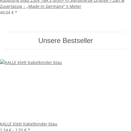
Kupplung blau 230V 16A 2,5mm² in Signalfarbe Orange – Zäh &
Zuverlässig – „Made in Germany“ 5 Meter
40,04 €
*
Unsere Bestseller
KALLE Klett Kabelbinder blau
1,14 € -
1,55 €
*