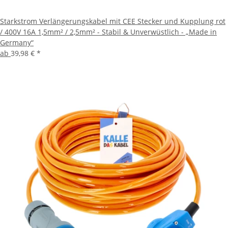
Starkstrom Verlängerungskabel mit CEE Stecker und Kupplung rot
/ 400V 16A 1,5mm² / 2,5mm² - Stabil & Unverwüstlich - „Made in
Germany“
ab
39,98 €
*