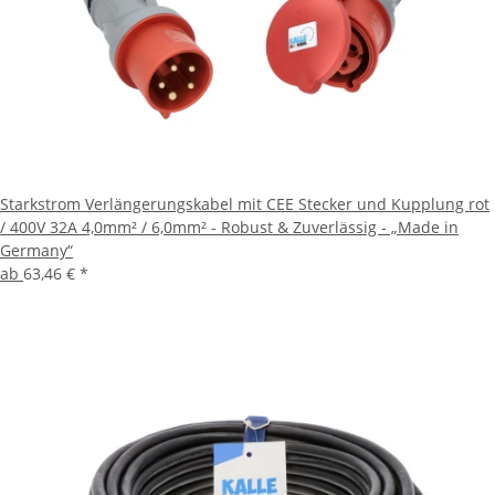
Starkstrom Verlängerungskabel mit CEE Stecker und Kupplung rot
/ 400V 32A 4,0mm² / 6,0mm² - Robust & Zuverlässig - „Made in
Germany“
ab
63,46 €
*