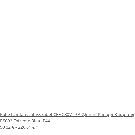
Kalle Landanschlusskabel CEE 230V 16A 2,5mm² Philippi Kupplung
RS692 Extreme Blau IP44
90,82 € -
226,61 €
*