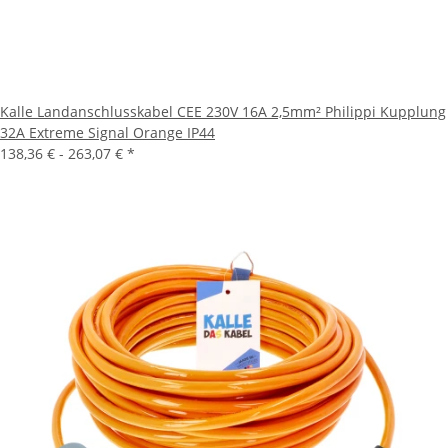
Kalle Landanschlusskabel CEE 230V 16A 2,5mm² Philippi Kupplung
32A Extreme Signal Orange IP44
138,36 € -
263,07 €
*