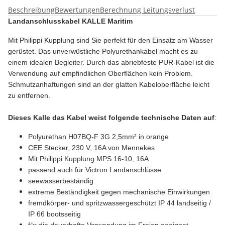
Beschreibung
Bewertungen
Berechnung Leitungsverlust
Landanschlusskabel KALLE Maritim
Mit Philippi Kupplung sind Sie perfekt für den Einsatz am Wasser
gerüstet. Das unverwüstliche Polyurethankabel macht es zu
einem idealen Begleiter. Durch das abriebfeste PUR-Kabel ist die
Verwendung auf empfindlichen Oberflächen kein Problem.
Schmutzanhaftungen sind an der glatten Kabeloberfläche leicht
zu entfernen.
Dieses Kalle das Kabel weist folgende technische Daten auf
:
Polyurethan H07BQ-F 3G 2,5mm² in orange
CEE Stecker, 230 V, 16A von Mennekes
Mit Philippi Kupplung MPS 16-10,
16A
passend auch für Victron Landanschlüsse
seewasserbeständig
extreme Beständigkeit gegen mechanische Einwirkungen
fremdkörper- und spritzwassergeschützt IP 44 landseitig /
IP 66 bootsseitig
für die dauerhafte Verwendung im Freien geeignet