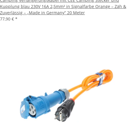
Camping Verlängerungskabel mit CEE Camping Stecker und
Kupplung blau 230V 16A 2,5mm² in Signalfarbe Orange – Zäh &
Zuverlässig – „Made in Germany“ 20 Meter
77,90 €
*