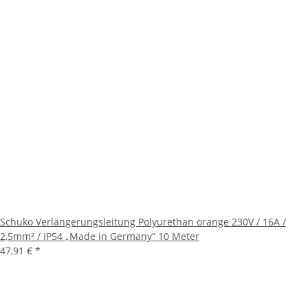
Schuko Verlängerungsleitung Polyurethan orange 230V / 16A /
2,5mm² / IP54 „Made in Germany“ 10 Meter
47,91 €
*