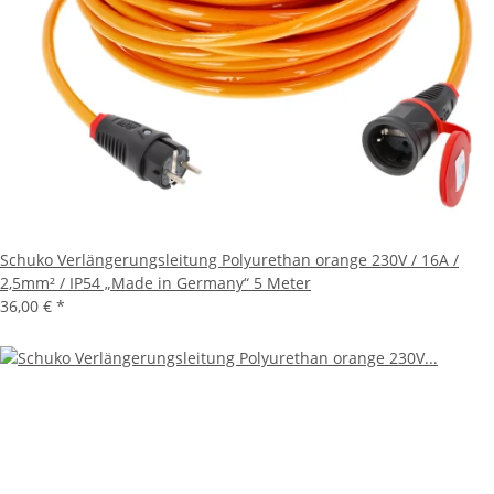
Schuko Verlängerungsleitung Polyurethan orange 230V / 16A /
2,5mm² / IP54 „Made in Germany“ 5 Meter
36,00 €
*