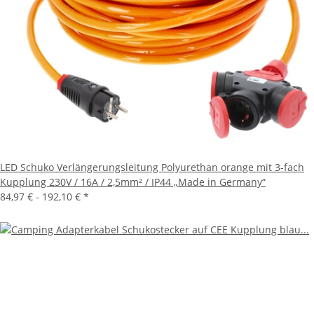
LED Schuko Verlängerungsleitung Polyurethan orange mit 3-fach
Kupplung 230V / 16A / 2,5mm² / IP44 „Made in Germany“
84,97 € -
192,10 €
*