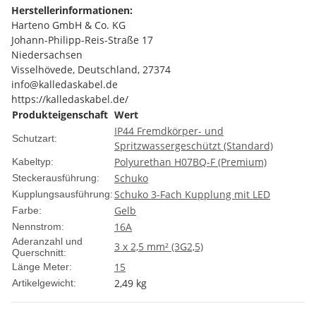
Herstellerinformationen:
Harteno GmbH & Co. KG
Johann-Philipp-Reis-Straße 17
Niedersachsen
Visselhövede, Deutschland, 27374
info@kalledaskabel.de
https://kalledaskabel.de/
Produkteigenschaft
Wert
IP44 Fremdkörper- und
Schutzart:
Spritzwassergeschützt (Standard)
Polyurethan H07BQ-F (Premium)
Kabeltyp:
Schuko
Steckerausführung:
Schuko 3-Fach Kupplung mit LED
Kupplungsausführung:
Gelb
Farbe:
16A
Nennstrom:
Aderanzahl und
3 x 2,5 mm² (3G2,5)
Querschnitt:
15
Länge Meter:
2,49
kg
Artikelgewicht: