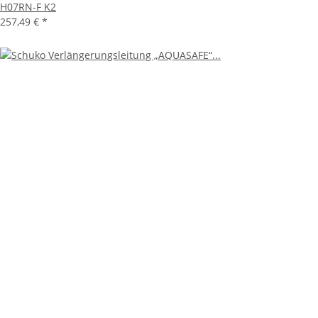
H07RN-F K2
257,49 €
*