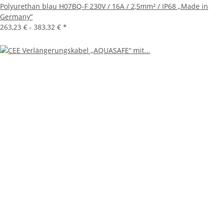
Polyurethan blau H07BQ-F 230V / 16A / 2,5mm² / IP68 „Made in
Germany“
263,23 € -
383,32 €
*