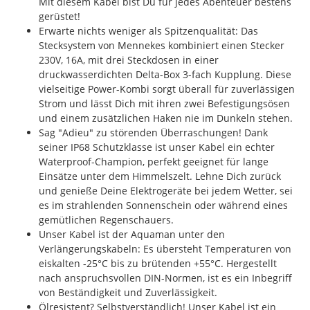
Mit diesem Kabel bist Du für jedes Abenteuer bestens
gerüstet!
Erwarte nichts weniger als Spitzenqualität: Das
Stecksystem von Mennekes kombiniert einen Stecker
230V, 16A, mit drei Steckdosen in einer
druckwasserdichten Delta-Box 3-fach Kupplung. Diese
vielseitige Power-Kombi sorgt überall für zuverlässigen
Strom und lässt Dich mit ihren zwei Befestigungsösen
und einem zusätzlichen Haken nie im Dunkeln stehen.
Sag "Adieu" zu störenden Überraschungen! Dank
seiner IP68 Schutzklasse ist unser Kabel ein echter
Waterproof-Champion, perfekt geeignet für lange
Einsätze unter dem Himmelszelt. Lehne Dich zurück
und genieße Deine Elektrogeräte bei jedem Wetter, sei
es im strahlenden Sonnenschein oder während eines
gemütlichen Regenschauers.
Unser Kabel ist der Aquaman unter den
Verlängerungskabeln: Es übersteht Temperaturen von
eiskalten -25°C bis zu brütenden +55°C. Hergestellt
nach anspruchsvollen DIN-Normen, ist es ein Inbegriff
von Beständigkeit und Zuverlässigkeit.
Ölresistent? Selbstverständlich! Unser Kabel ist ein