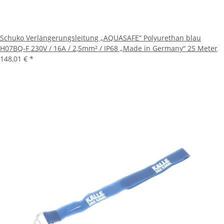
Schuko Verlängerungsleitung „AQUASAFE“ Polyurethan blau
H07BQ-F 230V / 16A / 2,5mm² / IP68 „Made in Germany“ 25 Meter
148,01 €
*