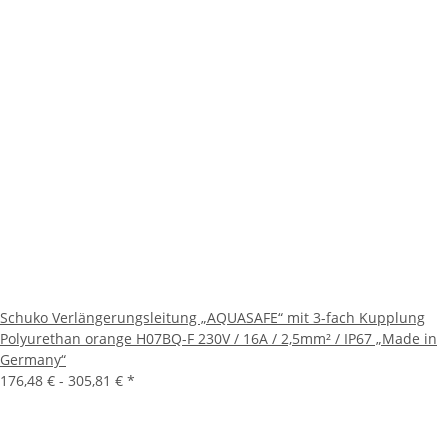
Schuko Verlängerungsleitung „AQUASAFE“ mit 3-fach Kupplung
Polyurethan orange H07BQ-F 230V / 16A / 2,5mm² / IP67 „Made in
Germany“
176,48 € -
305,81 €
*