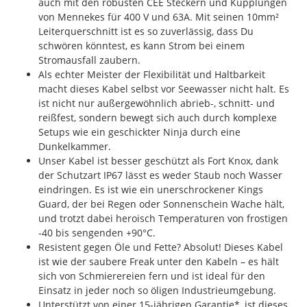
auch mit den robusten CEE Steckern und Kupplungen
von Mennekes für 400 V und 63A. Mit seinen 10mm²
Leiterquerschnitt ist es so zuverlässig, dass Du
schwören könntest, es kann Strom bei einem
Stromausfall zaubern.
Als echter Meister der Flexibilität und Haltbarkeit
macht dieses Kabel selbst vor Seewasser nicht halt. Es
ist nicht nur außergewöhnlich abrieb-, schnitt- und
reißfest, sondern bewegt sich auch durch komplexe
Setups wie ein geschickter Ninja durch eine
Dunkelkammer.
Unser Kabel ist besser geschützt als Fort Knox, dank
der Schutzart IP67 lässt es weder Staub noch Wasser
eindringen. Es ist wie ein unerschrockener Kings
Guard, der bei Regen oder Sonnenschein Wache hält,
und trotzt dabei heroisch Temperaturen von frostigen
-40 bis sengenden +90°C.
Resistent gegen Öle und Fette? Absolut! Dieses Kabel
ist wie der saubere Freak unter den Kabeln – es hält
sich von Schmierereien fern und ist ideal für den
Einsatz in jeder noch so öligen Industrieumgebung.
Unterstützt von einer 15-jährigen Garantie*, ist dieses