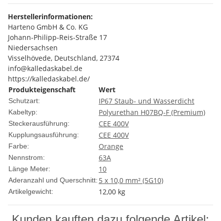
Herstellerinformationen:
Harteno GmbH & Co. KG
Johann-Philipp-Reis-Straße 17
Niedersachsen
Visselhövede, Deutschland, 27374
info@kalledaskabel.de
https://kalledaskabel.de/
Produkteigenschaft
Wert
IP67 Staub- und Wasserdicht
Schutzart:
Polyurethan H07BQ-F (Premium)
Kabeltyp:
CEE 400V
Steckerausführung:
CEE 400V
Kupplungsausführung:
Orange
Farbe:
63A
Nennstrom:
10
Länge Meter:
5 x 10,0 mm² (5G10)
Aderanzahl und Querschnitt:
12,00
kg
Artikelgewicht:
Kunden kauften dazu folgende Artikel: