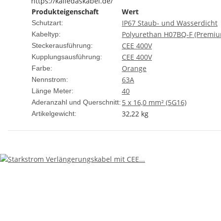
https://kalledaskabel.de/
Produkteigenschaft
Wert
IP67 Staub- und Wasserdicht
Schutzart:
Polyurethan H07BQ-F (Premi
Kabeltyp:
CEE 400V
Steckerausführung:
CEE 400V
Kupplungsausführung:
Orange
Farbe:
63A
Nennstrom:
40
Länge Meter:
5 x 16,0 mm² (5G16)
Aderanzahl und Querschnitt:
32,22
kg
Artikelgewicht: