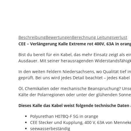
Beschreibung
Bewertungen
Berechnung Leitungsverlust
CEE – Verlängerung Kalle Extreme rot 400V, 63A in oran
Bist du bereit für ein Kabel, das mehr Einsatz zeigt al
Ausdauer. Mit seiner herausragenden Widerstandsfähigke
In den weiten Feldern Niedersachsens, wo Qualität tief 
geprüft. Bei uns wird jedes Detail beachtet – jedes Kabel 
Öl, Chemikalien oder mechanische Beanspruchung? Unser K
Kälte der Polarregionen oder unter der glühenden Sonne d
Dieses Kalle das Kabel weist folgende technische Daten 
Polyurethan H07BQ-F 5G in orange
CEE Stecker und Kupplung, 400 V, 63A von Mennek
seewasserbeständig