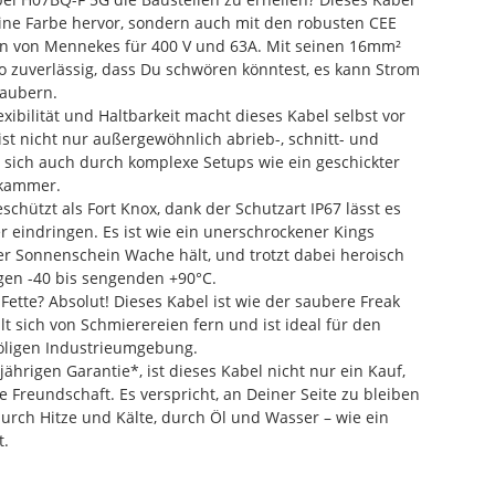
eine Farbe hervor, sondern auch mit den robusten CEE
n von Mennekes für 400 V und 63A. Mit seinen 16mm²
 so zuverlässig, dass Du schwören könntest, es kann Strom
zaubern.
exibilität und Haltbarkeit macht dieses Kabel selbst vor
 ist nicht nur außergewöhnlich abrieb-, schnitt- und
 sich auch durch komplexe Setups wie ein geschickter
lkammer.
schützt als Fort Knox, dank der Schutzart IP67 lässt es
 eindringen. Es ist wie ein unerschrockener Kings
er Sonnenschein Wache hält, und trotzt dabei heroisch
gen -40 bis sengenden +90°C.
Fette? Absolut! Dieses Kabel ist wie der saubere Freak
lt sich von Schmierereien fern und ist ideal für den
 öligen Industrieumgebung.
jährigen Garantie*, ist dieses Kabel nicht nur ein Kauf,
 Freundschaft. Es verspricht, an Deiner Seite zu bleiben
urch Hitze und Kälte, durch Öl und Wasser – wie ein
t.