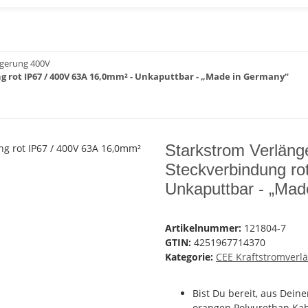
ngerung 400V
 rot IP67 / 400V 63A 16,0mm² - Unkaputtbar - „Made in Germany“
Starkstrom Verläng
Steckverbindung ro
Unkaputtbar - „Mad
Artikelnummer:
121804-7
GTIN:
4251967714370
Kategorie:
CEE Kraftstromverl
Bist Du bereit, aus Dei
orangen Polyurethan Kab