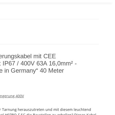
erungskabel mit CEE
t IP67 / 400V 63A 16,0mm² -
e in Germany“ 40 Meter
ängerung 400V
ner Tarnung herauszutreten und mit diesem leuchtend
el H07BQ-F 5G die Baustellen zu erhellen? Dieses Kabel