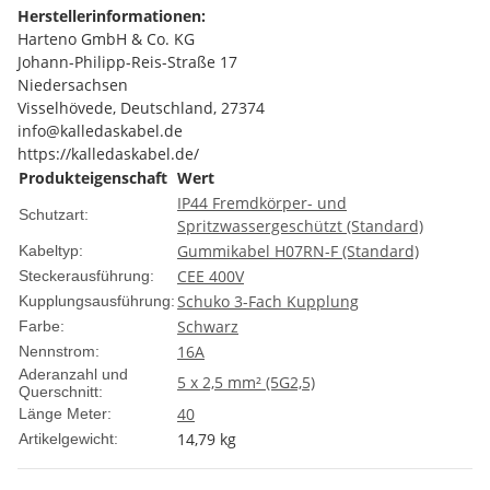
Herstellerinformationen:
Harteno GmbH & Co. KG
Johann-Philipp-Reis-Straße 17
Niedersachsen
Visselhövede, Deutschland, 27374
info@kalledaskabel.de
https://kalledaskabel.de/
Produkteigenschaft
Wert
IP44 Fremdkörper- und
Schutzart:
Spritzwassergeschützt (Standard)
Gummikabel H07RN-F (Standard)
Kabeltyp:
CEE 400V
Steckerausführung:
Schuko 3-Fach Kupplung
Kupplungsausführung:
Schwarz
Farbe:
16A
Nennstrom:
Aderanzahl und
5 x 2,5 mm² (5G2,5)
Querschnitt:
40
Länge Meter:
14,79
kg
Artikelgewicht: