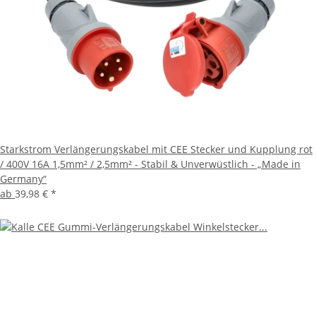
Starkstrom Verlängerungskabel mit CEE Stecker und Kupplung rot
/ 400V 16A 1,5mm² / 2,5mm² - Stabil & Unverwüstlich - „Made in
Germany“
ab
39,98 €
*