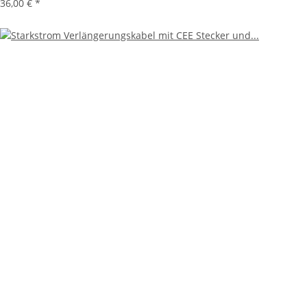
36,00 €
*