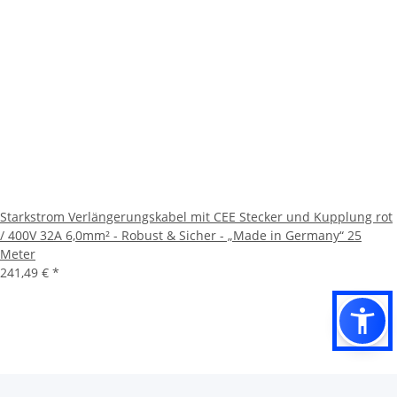
Starkstrom Verlängerungskabel mit CEE Stecker und Kupplung rot
/ 400V 32A 6,0mm² - Robust & Sicher - „Made in Germany“ 25
Meter
241,49 €
*