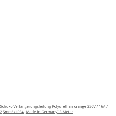
Schuko Verlängerungsleitung Polyurethan orange 230V / 16A /
2,5mm² / IP54 „Made in Germany“ 5 Meter