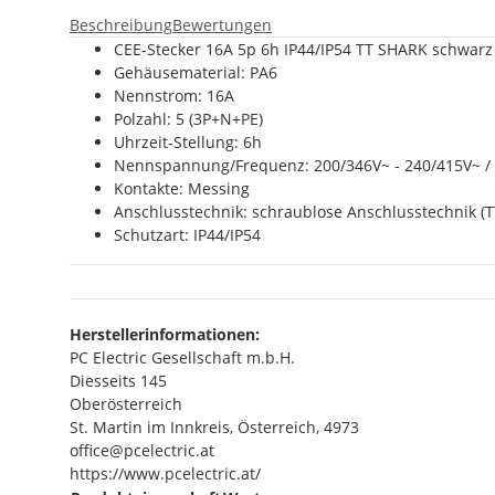
Beschreibung
Bewertungen
CEE-Stecker 16A 5p 6h IP44/IP54 TT SHARK schwarz
Gehäusematerial: PA6
Nennstrom: 16A
Polzahl: 5 (3P+N+PE)
Uhrzeit-Stellung: 6h
Nennspannung/Frequenz: 200/346V~ - 240/415V~ /
Kontakte: Messing
Anschlusstechnik: schraublose Anschlusstechnik (T
Schutzart: IP44/IP54
Herstellerinformationen:
PC Electric Gesellschaft m.b.H.
Diesseits 145
Oberösterreich
St. Martin im Innkreis, Österreich, 4973
office@pcelectric.at
https://www.pcelectric.at/