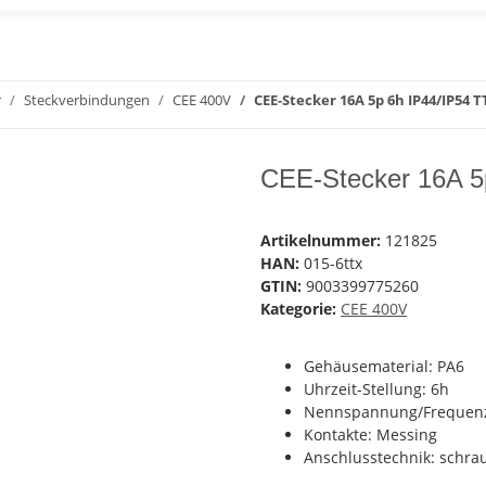
r
Steckverbindungen
CEE 400V
CEE-Stecker 16A 5p 6h IP44/IP54 
CEE-Stecker 16A 5
Artikelnummer:
121825
HAN:
015-6ttx
GTIN:
9003399775260
Kategorie:
CEE 400V
Gehäusematerial: PA6
Uhrzeit-Stellung: 6h
Nennspannung/Frequenz:
Kontakte: Messing
Anschlusstechnik: schrau