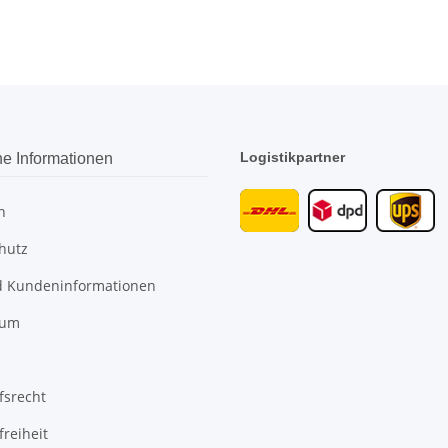
Logistikpartner
he Informationen
n
hutz
 Kundeninformationen
sum
fsrecht
freiheit