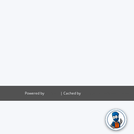
Powered by
JTL-Shop
| Cached by
ecomDATA LiteSpeed Cache