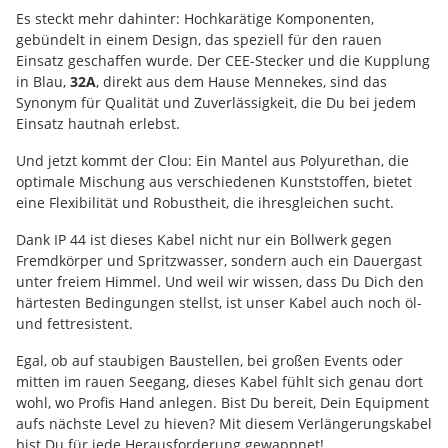
Es steckt mehr dahinter: Hochkarätige Komponenten,
gebündelt in einem Design, das speziell für den rauen
Einsatz geschaffen wurde. Der CEE-Stecker und die Kupplung
in Blau,
32A
, direkt aus dem Hause Mennekes, sind das
Synonym für Qualität und Zuverlässigkeit, die Du bei jedem
Einsatz hautnah erlebst.
Und jetzt kommt der Clou: Ein Mantel aus Polyurethan, die
optimale Mischung aus verschiedenen Kunststoffen, bietet
eine Flexibilität und Robustheit, die ihresgleichen sucht.
Dank IP 44 ist dieses Kabel nicht nur ein Bollwerk gegen
Fremdkörper und Spritzwasser, sondern auch ein Dauergast
unter freiem Himmel. Und weil wir wissen, dass Du Dich den
härtesten Bedingungen stellst, ist unser Kabel auch noch öl-
und fettresistent.
Egal, ob auf staubigen Baustellen, bei großen Events oder
mitten im rauen Seegang, dieses Kabel fühlt sich genau dort
wohl, wo Profis Hand anlegen. Bist Du bereit, Dein Equipment
aufs nächste Level zu hieven? Mit diesem Verlängerungskabel
bist Du für jede Herausforderung gewappnet!