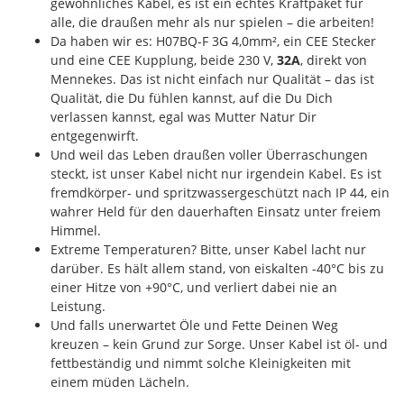
gewöhnliches Kabel, es ist ein echtes Kraftpaket für
alle, die draußen mehr als nur spielen – die arbeiten!
Da haben wir es: H07BQ-F 3G 4,0mm², ein CEE Stecker
und eine CEE Kupplung, beide 230 V,
32A
, direkt von
Mennekes. Das ist nicht einfach nur Qualität – das ist
Qualität, die Du fühlen kannst, auf die Du Dich
verlassen kannst, egal was Mutter Natur Dir
entgegenwirft.
Und weil das Leben draußen voller Überraschungen
steckt, ist unser Kabel nicht nur irgendein Kabel. Es ist
fremdkörper- und spritzwassergeschützt nach IP 44, ein
wahrer Held für den dauerhaften Einsatz unter freiem
Himmel.
Extreme Temperaturen? Bitte, unser Kabel lacht nur
darüber. Es hält allem stand, von eiskalten -40°C bis zu
einer Hitze von +90°C, und verliert dabei nie an
Leistung.
Und falls unerwartet Öle und Fette Deinen Weg
kreuzen – kein Grund zur Sorge. Unser Kabel ist öl- und
fettbeständig und nimmt solche Kleinigkeiten mit
einem müden Lächeln.