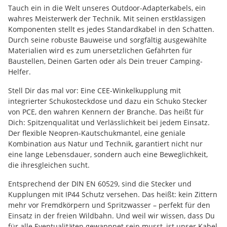
Tauch ein in die Welt unseres Outdoor-Adapterkabels, ein
wahres Meisterwerk der Technik. Mit seinen erstklassigen
Komponenten stellt es jedes Standardkabel in den Schatten.
Durch seine robuste Bauweise und sorgfältig ausgewählte
Materialien wird es zum unersetzlichen Gefährten für
Baustellen, Deinen Garten oder als Dein treuer Camping-
Helfer.
Stell Dir das mal vor: Eine CEE-Winkelkupplung mit
integrierter Schukosteckdose und dazu ein Schuko Stecker
von PCE, den wahren Kennern der Branche. Das heißt für
Dich: Spitzenqualität und Verlässlichkeit bei jedem Einsatz.
Der flexible Neopren-Kautschukmantel, eine geniale
Kombination aus Natur und Technik, garantiert nicht nur
eine lange Lebensdauer, sondern auch eine Beweglichkeit,
die ihresgleichen sucht.
Entsprechend der DIN EN 60529, sind die Stecker und
Kupplungen mit IP44 Schutz versehen. Das heißt: kein Zittern
mehr vor Fremdkörpern und Spritzwasser – perfekt für den
Einsatz in der freien Wildbahn. Und weil wir wissen, dass Du
für alle Eventualitäten gewappnet sein musst, ist unser Kabel