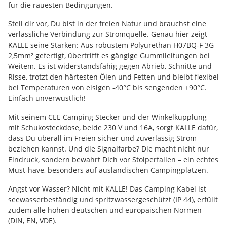
für die rauesten Bedingungen.
Stell dir vor, Du bist in der freien Natur und brauchst eine
verlässliche Verbindung zur Stromquelle. Genau hier zeigt
KALLE seine Stärken: Aus robustem Polyurethan H07BQ-F 3G
2,5mm² gefertigt, übertrifft es gängige Gummileitungen bei
Weitem. Es ist widerstandsfähig gegen Abrieb, Schnitte und
Risse, trotzt den härtesten Ölen und Fetten und bleibt flexibel
bei Temperaturen von eisigen -40°C bis sengenden +90°C.
Einfach unverwüstlich!
Mit seinem CEE Camping Stecker und der Winkelkupplung
mit Schukosteckdose, beide 230 V und 16A, sorgt KALLE dafür,
dass Du überall im Freien sicher und zuverlässig Strom
beziehen kannst. Und die Signalfarbe? Die macht nicht nur
Eindruck, sondern bewahrt Dich vor Stolperfallen – ein echtes
Must-have, besonders auf ausländischen Campingplätzen.
Angst vor Wasser? Nicht mit KALLE! Das Camping Kabel ist
seewasserbeständig und spritzwassergeschützt (IP 44), erfüllt
zudem alle hohen deutschen und europäischen Normen
(DIN, EN, VDE).