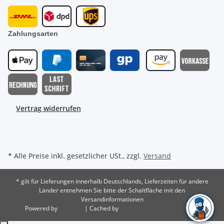
Zahlungsarten
Vertrag widerrufen
* Alle Preise inkl. gesetzlicher USt., zzgl.
Versand
* gilt für Lieferungen innerhalb Deutschlands, Lieferzeiten für andere
Länder entnehmen Sie bitte der Schaltfläche mit den
Versandinformationen
Powered by
JTL-Shop
| Cached by
ecomDATA LiteSpeed Cache