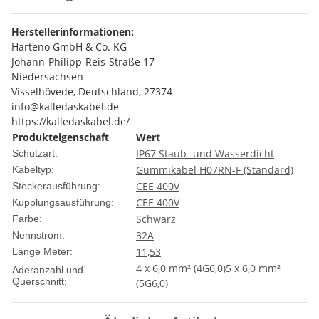
Herstellerinformationen:
Harteno GmbH & Co. KG
Johann-Philipp-Reis-Straße 17
Niedersachsen
Visselhövede, Deutschland, 27374
info@kalledaskabel.de
https://kalledaskabel.de/
Produkteigenschaft
Wert
IP67 Staub- und Wasserdicht
Schutzart:
Gummikabel H07RN-F (Standard)
Kabeltyp:
CEE 400V
Steckerausführung:
CEE 400V
Kupplungsausführung:
Schwarz
Farbe:
32A
Nennstrom:
1
1,5
3
Länge Meter:
4 x 6,0 mm² (4G6,0)
5 x 6,0 mm²
Aderanzahl und
Querschnitt:
(5G6,0)