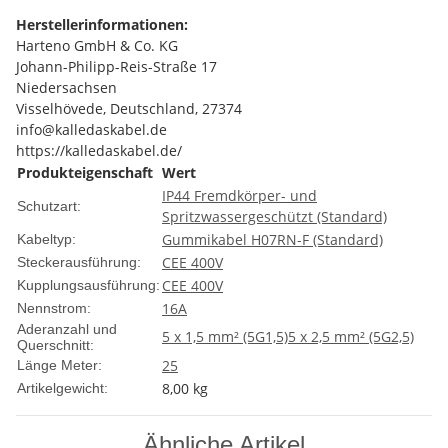
Herstellerinformationen:
Harteno GmbH & Co. KG
Johann-Philipp-Reis-Straße 17
Niedersachsen
Visselhövede, Deutschland, 27374
info@kalledaskabel.de
https://kalledaskabel.de/
Produkteigenschaft
Wert
IP44 Fremdkörper- und
Schutzart:
Spritzwassergeschützt (Standard)
Gummikabel H07RN-F (Standard)
Kabeltyp:
CEE 400V
Steckerausführung:
CEE 400V
Kupplungsausführung:
16A
Nennstrom:
Aderanzahl und
5 x 1,5 mm² (5G1,5)
5 x 2,5 mm² (5G2,5)
Querschnitt:
25
Länge Meter:
8,00
kg
Artikelgewicht:
Ähnliche Artikel