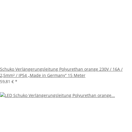
Schuko Verlängerungsleitung Polyurethan orange 230V / 16A /
2,5mm² / IP54 „Made in Germany“ 15 Meter
59,81 €
*