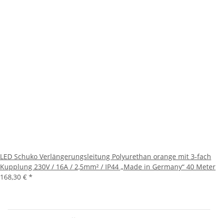
LED Schuko Verlängerungsleitung Polyurethan orange mit 3-fach
Kupplung 230V / 16A / 2,5mm² / IP44 „Made in Germany“ 40 Meter
168,30 €
*