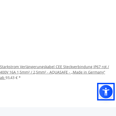
Starkstrom Verlängerungskabel CEE Steckverbindung IP67 rot /
400V 16A 1,5mm² / 2,5mm² - AQUASAFE - „Made in Germany“
ab
93,43 €
*