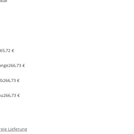
nbar
65,72 €
ange
266,73 €
lb
266,73 €
au
266,73 €
eie Lieferung