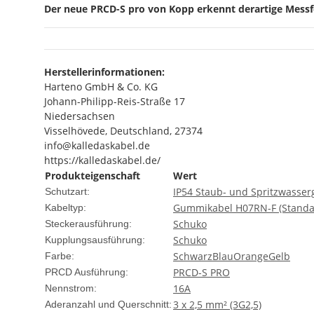
Der neue PRCD-S pro von Kopp erkennt derartige Messfeh
Herstellerinformationen:
Harteno GmbH & Co. KG
Johann-Philipp-Reis-Straße 17
Niedersachsen
Visselhövede, Deutschland, 27374
info@kalledaskabel.de
https://kalledaskabel.de/
Produkteigenschaft
Wert
IP54 Staub- und Spritzwasser
Schutzart:
Gummikabel H07RN-F (Standa
Kabeltyp:
Schuko
Steckerausführung:
Schuko
Kupplungsausführung:
Schwarz
Blau
Orange
Gelb
Farbe:
PRCD-S PRO
PRCD Ausführung:
16A
Nennstrom:
3 x 2,5 mm² (3G2,5)
Aderanzahl und Querschnitt: