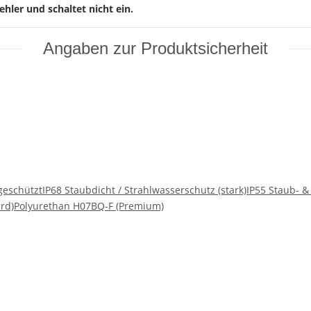
ler und schaltet nicht ein.
Angaben zur Produktsicherheit
geschützt
IP68 Staubdicht / Strahlwasserschutz (stark)
IP55 Staub- &
rd)
Polyurethan H07BQ-F (Premium)