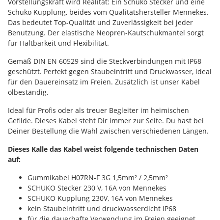
Vorstellungskraft wird Realität: Ein Schuko Stecker und eine
Schuko Kupplung, beides vom Qualitätshersteller Mennekes.
Das bedeutet Top-Qualität und Zuverlässigkeit bei jeder
Benutzung. Der elastische Neopren-Kautschukmantel sorgt
für Haltbarkeit und Flexibilität.
Gemäß DIN EN 60529 sind die Steckverbindungen mit IP68
geschützt. Perfekt gegen Staubeintritt und Druckwasser, ideal
für den Dauereinsatz im Freien. Zusätzlich ist unser Kabel
ölbeständig.
Ideal für Profis oder als treuer Begleiter im heimischen
Gefilde. Dieses Kabel steht Dir immer zur Seite. Du hast bei
Deiner Bestellung die Wahl zwischen verschiedenen Längen.
Dieses Kalle das Kabel weist folgende technischen Daten
auf:
Gummikabel H07RN-F 3G 1,5mm² / 2,5mm²
SCHUKO Stecker 230 V, 16A von Mennekes
SCHUKO Kupplung 230V, 16A von Mennekes
kein Staubeintritt und druckwasserdicht IP68
für die dauerhafte Verwendung im Freien geeignet