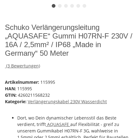
Schuko Verlängerungsleitung
„AQUASAFE“ Gummi H07RN-F 230V /
16A / 2,5mm² / IP68 „Made in
Germany“ 50 Meter
(3 Bewertungen)
Artikelnummer:
115995
HAN:
115995
GTIN:
4260211568232
Kategorie:
Verlängerungskabel 230V Wasserdicht
Dort, wo Dein dynamischer Lebensstil das Beste
verdient, trifft
AQUASAFE
auf Flexibilität - greif zu
unserem Gummikabel H07RN-F 3G, wahlweise in
1,5mm² oder 2,5mm² erhältlich. Perfekt für Baustellen,