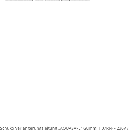
Schuko Verlängerungsleitung „AQUASAFE“ Gummi H07RN-F 230V /