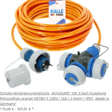
Schuko Verlängerungsleitung „AQUASAFE“ mit 3-fach Kupplung
Polyurethan orange H07BQ-F 230V / 16A / 2,5mm² / IP67 „Made in
Germany“
176,48 € -
305,81 €
*