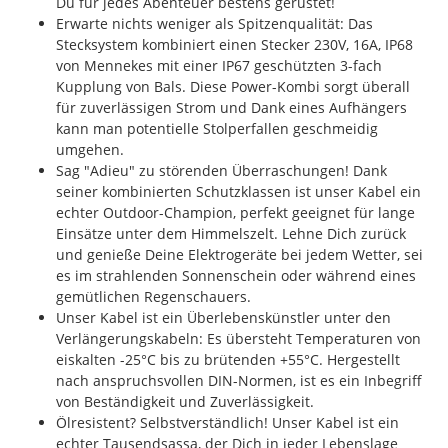
Du für jedes Abenteuer bestens gerüstet!
Erwarte nichts weniger als Spitzenqualität: Das
Stecksystem kombiniert einen Stecker 230V, 16A, IP68
von Mennekes mit einer IP67 geschützten 3-fach
Kupplung von Bals. Diese Power-Kombi sorgt überall
für zuverlässigen Strom und Dank eines Aufhängers
kann man potentielle Stolperfallen geschmeidig
umgehen.
Sag "Adieu" zu störenden Überraschungen! Dank
seiner kombinierten Schutzklassen ist unser Kabel ein
echter Outdoor-Champion, perfekt geeignet für lange
Einsätze unter dem Himmelszelt. Lehne Dich zurück
und genieße Deine Elektrogeräte bei jedem Wetter, sei
es im strahlenden Sonnenschein oder während eines
gemütlichen Regenschauers.
Unser Kabel ist ein Überlebenskünstler unter den
Verlängerungskabeln: Es übersteht Temperaturen von
eiskalten -25°C bis zu brütenden +55°C. Hergestellt
nach anspruchsvollen DIN-Normen, ist es ein Inbegriff
von Beständigkeit und Zuverlässigkeit.
Ölresistent? Selbstverständlich! Unser Kabel ist ein
echter Tausendsassa, der Dich in jeder Lebenslage