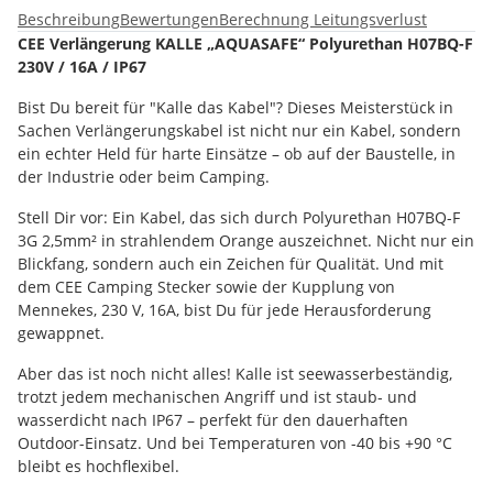
Beschreibung
Bewertungen
Berechnung Leitungsverlust
CEE Verlängerung KALLE „AQUASAFE“ Polyurethan H07BQ-F
230V / 16A / IP67
Bist Du bereit für "Kalle das Kabel"? Dieses Meisterstück in
Sachen Verlängerungskabel ist nicht nur ein Kabel, sondern
ein echter Held für harte Einsätze – ob auf der Baustelle, in
der Industrie oder beim Camping.
Stell Dir vor: Ein Kabel, das sich durch Polyurethan H07BQ-F
3G 2,5mm² in strahlendem Orange auszeichnet. Nicht nur ein
Blickfang, sondern auch ein Zeichen für Qualität. Und mit
dem CEE Camping Stecker sowie der Kupplung von
Mennekes, 230 V, 16A, bist Du für jede Herausforderung
gewappnet.
Aber das ist noch nicht alles! Kalle ist seewasserbeständig,
trotzt jedem mechanischen Angriff und ist staub- und
wasserdicht nach IP67 – perfekt für den dauerhaften
Outdoor-Einsatz. Und bei Temperaturen von -40 bis +90 °C
bleibt es hochflexibel.