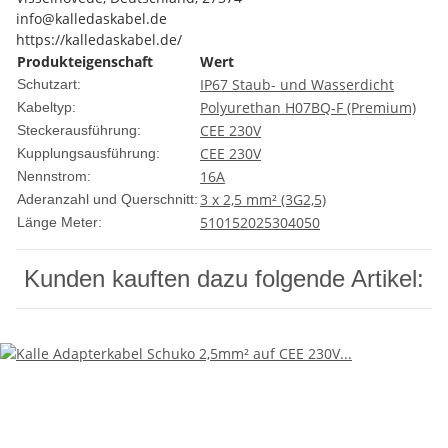
info@kalledaskabel.de
https://kalledaskabel.de/
Produkteigenschaft
Wert
IP67 Staub- und Wasserdicht
Schutzart:
Polyurethan H07BQ-F (Premium)
Kabeltyp:
CEE 230V
Steckerausführung:
CEE 230V
Kupplungsausführung:
16A
Nennstrom:
3 x 2,5 mm² (3G2,5)
Aderanzahl und Querschnitt:
5
10
15
20
25
30
40
50
Länge Meter:
Kunden kauften dazu folgende Artikel: