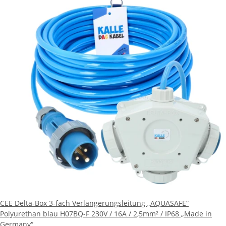
CEE Delta-Box 3-fach Verlängerungsleitung „AQUASAFE“
Polyurethan blau H07BQ-F 230V / 16A / 2,5mm² / IP68 „Made in
Germany“