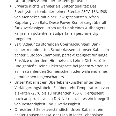
Du für jedes Abenteuer bestens gerüstet!
Erwarte nichts weniger als Spitzenqualität: Das
Stecksystem kombiniert einen Stecker 230V, 16A, IP68
von Mennekes mit einer IP67 geschützten 3-fach
Kupplung von Bals. Diese Power-Kombi sorgt überall
für zuverlässigen Strom und Dank eines Aufhängers
kann man potentielle Stolperfallen geschmeidig
umgehen.
Sag "Adieu" zu störenden Überraschungen! Dank
seiner kombinierten Schutzklassen ist unser Kabel ein
echter Outdoor-Champion, perfekt geeignet für lange
Einsätze unter dem Himmelszelt. Lehne Dich zurück
und genieße Deine Elektrogeräte bei jedem Wetter, sei
es im strahlenden Sonnenschein oder während eines
gemütlichen Regenschauers.
Unser Kabel ist ein Überlebenskünstler unter den
Verlängerungskabeln: Es übersteht Temperaturen von
eiskalten -25°C bis zu brütenden +55°C. Hergestellt
nach anspruchsvollen DIN-Normen, ist es ein Inbegriff
von Beständigkeit und Zuverlässigkeit.
Ölresistent? Selbstverständlich! Unser Kabel ist ein
echter Tausendsassa, der Dich in jeder Lebenslage