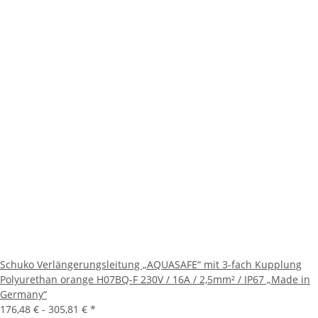
Schuko Verlängerungsleitung „AQUASAFE“ mit 3-fach Kupplung
Polyurethan orange H07BQ-F 230V / 16A / 2,5mm² / IP67 „Made in
Germany“
176,48 € -
305,81 €
*