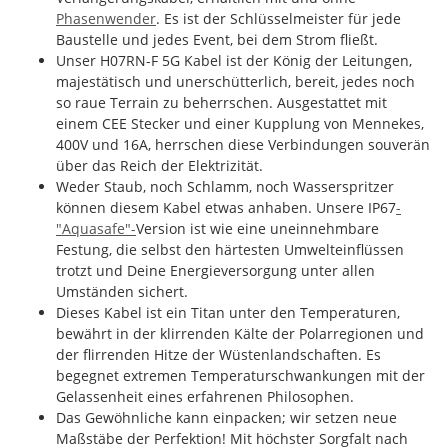
Phasenwender
. Es ist der Schlüsselmeister für jede
Baustelle und jedes Event, bei dem Strom fließt.
Unser H07RN-F 5G Kabel ist der König der Leitungen,
majestätisch und unerschütterlich, bereit, jedes noch
so raue Terrain zu beherrschen. Ausgestattet mit
einem CEE Stecker und einer Kupplung von Mennekes,
400V und 16A, herrschen diese Verbindungen souverän
über das Reich der Elektrizität.
Weder Staub, noch Schlamm, noch Wasserspritzer
können diesem Kabel etwas anhaben. Unsere IP67
-
"Aquasafe"-
Version ist wie eine uneinnehmbare
Festung, die selbst den härtesten Umwelteinflüssen
trotzt und Deine Energieversorgung unter allen
Umständen sichert.
Dieses Kabel ist ein Titan unter den Temperaturen,
bewährt in der klirrenden Kälte der Polarregionen und
der flirrenden Hitze der Wüstenlandschaften. Es
begegnet extremen Temperaturschwankungen mit der
Gelassenheit eines erfahrenen Philosophen.
Das Gewöhnliche kann einpacken; wir setzen neue
Maßstäbe der Perfektion! Mit höchster Sorgfalt nach