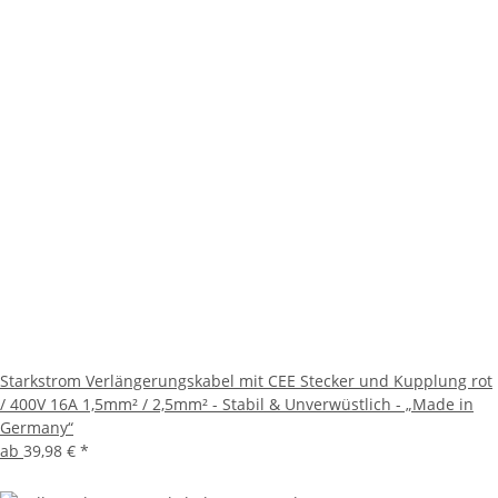
Starkstrom Verlängerungskabel mit CEE Stecker und Kupplung rot
/ 400V 16A 1,5mm² / 2,5mm² - Stabil & Unverwüstlich - „Made in
Germany“
ab
39,98 €
*