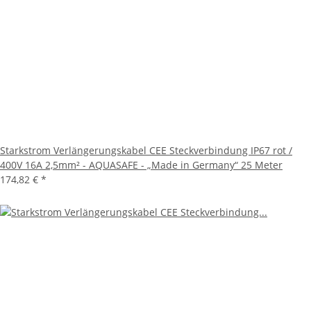
Starkstrom Verlängerungskabel CEE Steckverbindung IP67 rot /
400V 16A 2,5mm² - AQUASAFE - „Made in Germany“ 25 Meter
174,82 €
*