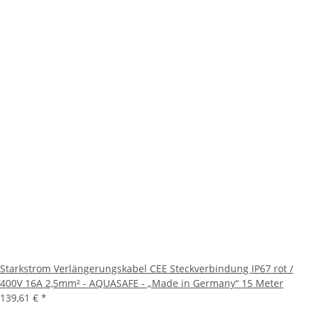
Starkstrom Verlängerungskabel CEE Steckverbindung IP67 rot /
400V 16A 2,5mm² - AQUASAFE - „Made in Germany“ 15 Meter
139,61 €
*