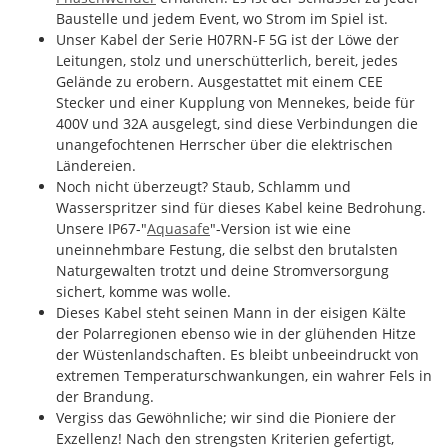
Baustelle und jedem Event, wo Strom im Spiel ist.
Unser Kabel der Serie H07RN-F 5G ist der Löwe der
Leitungen, stolz und unerschütterlich, bereit, jedes
Gelände zu erobern. Ausgestattet mit einem CEE
Stecker und einer Kupplung von Mennekes, beide für
400V und 32A ausgelegt, sind diese Verbindungen die
unangefochtenen Herrscher über die elektrischen
Ländereien.
Noch nicht überzeugt? Staub, Schlamm und
Wasserspritzer sind für dieses Kabel keine Bedrohung.
Unsere IP67-"
Aquasafe
"-Version ist wie eine
uneinnehmbare Festung, die selbst den brutalsten
Naturgewalten trotzt und deine Stromversorgung
sichert, komme was wolle.
Dieses Kabel steht seinen Mann in der eisigen Kälte
der Polarregionen ebenso wie in der glühenden Hitze
der Wüstenlandschaften. Es bleibt unbeeindruckt von
extremen Temperaturschwankungen, ein wahrer Fels in
der Brandung.
Vergiss das Gewöhnliche; wir sind die Pioniere der
Exzellenz! Nach den strengsten Kriterien gefertigt,