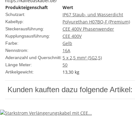
https://kalledaskabel.de/
Produkteigenschaft
Wert
IP67 Staub- und Wasserdicht
Schutzart:
Polyurethan H07BQ-F (Premium)
Kabeltyp:
CEE 400V Phasenwender
Steckerausführung:
CEE 400V
Kupplungsausführung:
Gelb
Farbe:
16A
Nennstrom:
5 x 2,5 mm² (5G2,5)
Aderanzahl und Querschnitt:
50
Länge Meter:
13,30
kg
Artikelgewicht:
Kunden kauften dazu folgende Artikel: