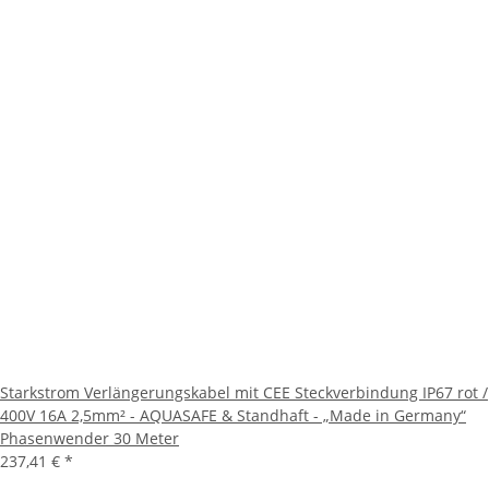
Starkstrom Verlängerungskabel mit CEE Steckverbindung IP67 rot /
400V 16A 2,5mm² - AQUASAFE & Standhaft - „Made in Germany“
Phasenwender 30 Meter
237,41 €
*