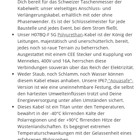
Dich bereit für das Schweizer Taschenmesser der
Kabelwelt: unser vielseitiges Anschluss- und
Verlängerungskabel, erhältlich mit oder ohne
Phasenwender. Es ist der Schlüsselmeister für jede
Baustelle und jedes Event, bei dem Strom fließt.
Unser H07BQ-F 5G
Polyurethan
-Kabel ist der König der
Leitungen, majestätisch und unerschütterlich, bereit,
jedes noch so raue Terrain zu beherrschen.
Ausgestattet mit einem CEE Stecker und Kupplung von
Mennekes, 400V und 16A, herrschen diese
Verbindungen souverän über das Reich der Elektrizität.
Weder Staub, noch Schlamm, noch Wasser können
diesem Kabel etwas anhaben. Unsere IP67
-"Aquasafe"-
Version ist wie eine uneinnehmbare Festung, die selbst
den härtesten Umwelteinflüssen trotzt und Deine
Energieversorgung unter allen Umständen sichert.
Dieses Kabel ist ein Titan unter den Temperaturen,
bewährt in der -40°C klirrenden Kälte der
Polarregionen und der +90°C flirrenden Hitze der
Wüstenlandschaften. Es begegnet extremen
Temperaturschwankungen mit der Gelassenheit eines
erfahrenen Philosophen.